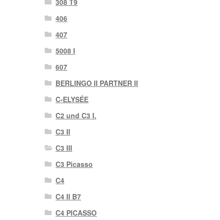
308 T9
406
407
5008 I
607
BERLINGO II PARTNER II
C-ELYSÉE
C2 und C3 I.
C3 II
C3 III
C3 Picasso
C4
C4 II B7
C4 PICASSO