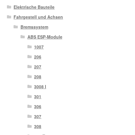
Elektrische Bauteile
Fahrgestell und Achsen
Bremssystem
ABS ESP-Module
1007
206
207
208
3008 I
301
306
307
308