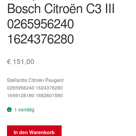
Bosch Citroën C3 III
0265956240
1624376280
€
151,00
Stellantis Citroën Peugeot
0265956240 1624376280
1649128180 1682601580
1 vorrätig
Pumpe
In den Warenkorb