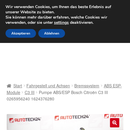
LIEFERUNG ab 6 EUR
Wir verwenden Cookies, um Ihnen das beste Erlebnis auf
unserer Website zu bieten.
Mo–Fr 9–16 Uhr · 0175 7465658
Sie können mehr darüber erfahren, welche Cookies wir
verwenden, oder sie unter
settings
deaktivieren.
Zur
Zum
Menü
Akzeptieren
Ablehnen
Navigation
Inhalt
springen
springen
Start
AGB
Beschwerden
Start
Fahrgestell und Achsen
Bremssystem
ABS ESP-
Module
C3 III
Pumpe ABS/ESP Bosch Citroën C3 III
Beschwerdeordnung
0265956240 1624376280
Datenschutz-Bestimmungen
Impressum