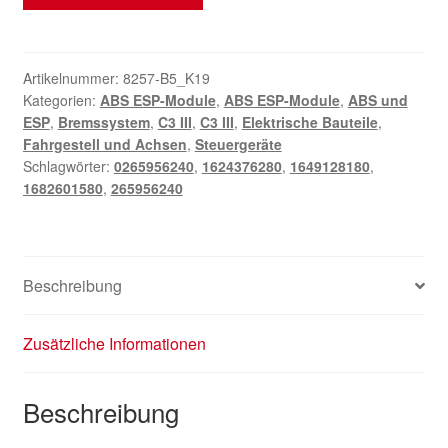
ABS/ESP
Bosch
Citroën
C3
Artikelnummer:
8257-B5_K19
Kategorien:
ABS ESP-Module
,
ABS ESP-Module
,
ABS und
III
ESP
,
Bremssystem
,
C3 III
,
C3 III
,
Elektrische Bauteile
,
0265956240
Fahrgestell und Achsen
,
Steuergeräte
1624376280
Schlagwörter:
0265956240
,
1624376280
,
1649128180
,
Menge
1682601580
,
265956240
Beschreibung
Zusätzliche Informationen
Beschreibung