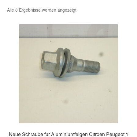
Nach
Alle 8 Ergebnisse werden angezeigt
Kasse
Aktualität
sortiert
Kontakt
Lieferung
Mein Konto
Über uns
Warenkorb
Weltweiter Versand
Zahlungen
Neue Schraube für Aluminiumfelgen Citroën Peugeot 1