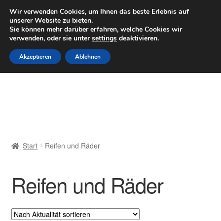
LIEFERUNG ab 6 EUR
Wir verwenden Cookies, um Ihnen das beste Erlebnis auf
unserer Website zu bieten.
Mo–Fr 9–16 Uhr · 0175 7465658
Sie können mehr darüber erfahren, welche Cookies wir
verwenden, oder sie unter
settings
deaktivieren.
Zur
Zum
Menü
Akzeptieren
Ablehnen
Navigation
Inhalt
springen
springen
Start
AGB
Beschwerden
Start
Reifen und Räder
Beschwerdeordnung
Reifen und Räder
Datenschutz-Bestimmungen
Impressum