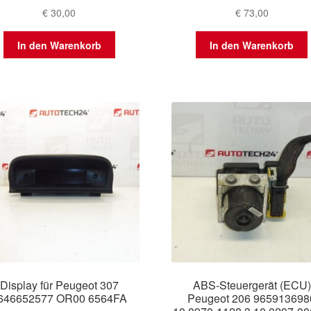
€
30,00
€
73,00
In den Warenkorb
In den Warenkorb
Display für Peugeot 307
ABS-Steuergerät (ECU)
646652577 OR00 6564FA
Peugeot 206 965913698