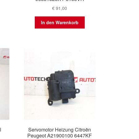
€
91,00
In den Warenkorb
l
Servomotor Heizung Citroën
Peugeot A21900100 6447KF