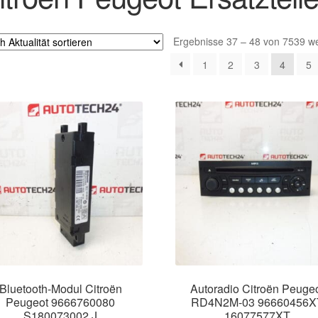
Ergebnisse 37 – 48 von 7539 w
1
2
3
4
5
Bluetooth-Modul Citroën
Autoradio Citroën Peuge
Peugeot 9666760080
RD4N2M-03 96660456X
S180073002 J
16077577XT