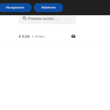
6 Uhr · 0175 7465658
Akzeptieren
Ablehnen
Suchen
Suchen
nach:
€
0,00
0 Artikel
rung
e