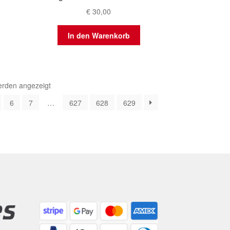
€
30,00
In den Warenkorb
Nach
erden angezeigt
Aktualität
6
7
…
627
628
629
sortiert