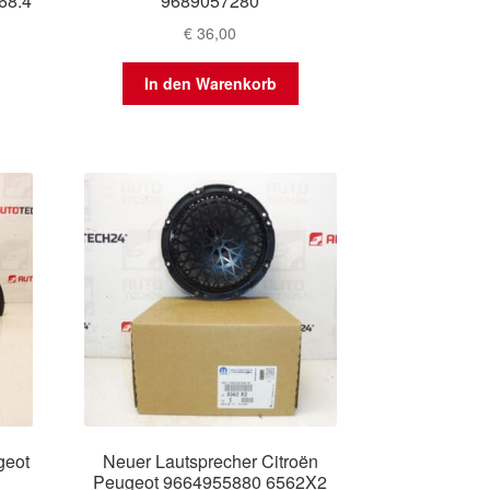
68.4
9689057280
€
36,00
In den Warenkorb
geot
Neuer Lautsprecher Citroën
Peugeot 9664955880 6562X2