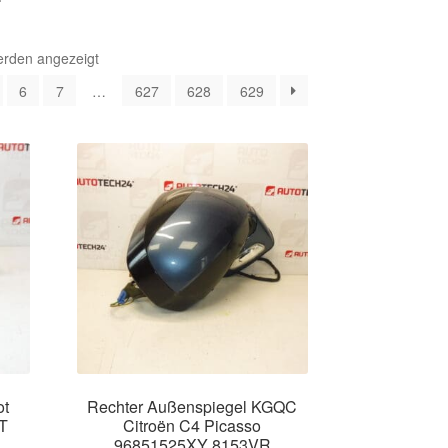
Nach
erden angezeigt
Aktualität
6
7
…
627
628
629
sortiert
ot
Rechter Außenspiegel KGQC
T
Citroën C4 Picasso
96851525XY 8153VR