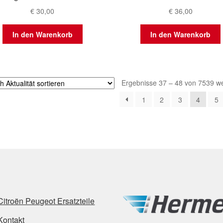
€
30,00
€
36,00
In den Warenkorb
In den Warenkorb
Ergebnisse 37 – 48 von 7539 w
1
2
3
4
5
Citroën Peugeot Ersatzteile
Kontakt