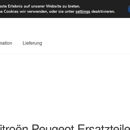
6 EUR
Mo–Fr 9–1
te Erlebnis auf unserer Website zu bieten.
e Cookies wir verwenden, oder sie unter
settings
deaktivieren.
mation
Lieferung
ng
Datenschutz-Bestimmungen
Impressum
Kasse
Kontakt
Liefe
r Versand
Zahlungen
itroën Peugeot Ersatzteil