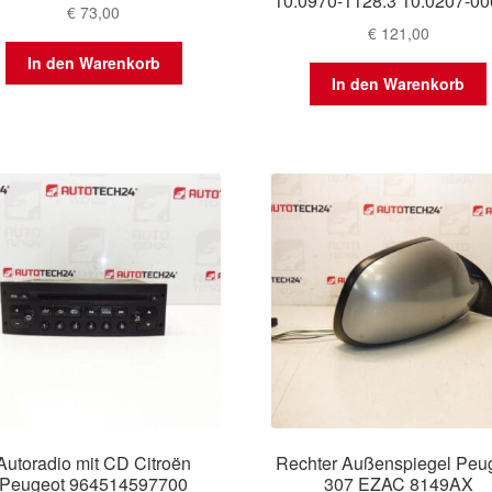
10.0970-1128.3 10.0207-00
€
73,00
€
121,00
In den Warenkorb
In den Warenkorb
Autoradio mit CD Citroën
Rechter Außenspiegel Peu
Peugeot 964514597700
307 EZAC 8149AX