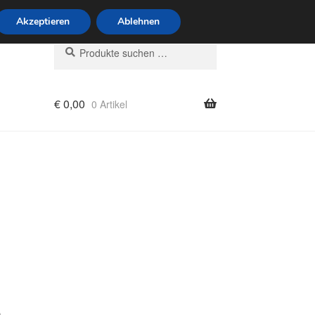
6 Uhr · 0175 7465658
Akzeptieren
Ablehnen
Suchen
Suchen
nach:
€
0,00
0 Artikel
rung
e