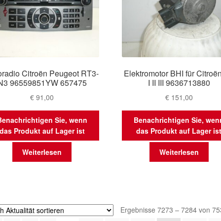
oradio Citroën Peugeot RT3-
Elektromotor BHI für Citroë
N3 96559851YW 657475
I II III 9636713880
€
91,00
€
151,00
Benachrichtigen Sie, wenn
Benachrichtigen Sie, wen
das Produkt auf Lager ist
das Produkt auf Lager is
Weiterlesen
Weiterlesen
Ergebnisse 7273 – 7284 von 75