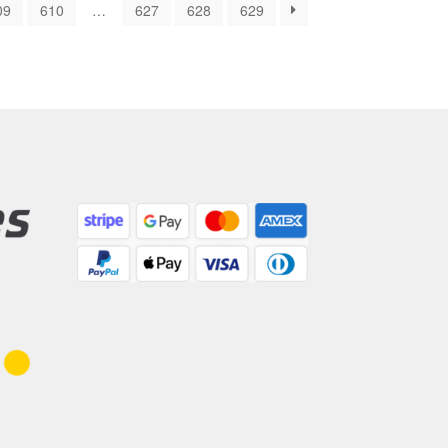
09
610
…
627
628
629
sortiert