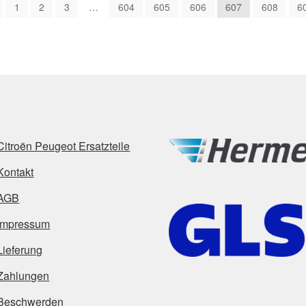
1
2
3
…
604
605
606
607
608
6
Citroën Peugeot Ersatzteile
Kontakt
AGB
Impressum
Lieferung
Zahlungen
Beschwerden