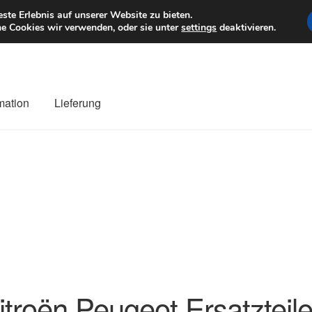
6 EUR
Mo–Fr 9–1
te Erlebnis auf unserer Website zu bieten.
e Cookies wir verwenden, oder sie unter
settings
deaktivieren.
mation
Lieferung
ng
Datenschutz-Bestimmungen
Impressum
Kasse
Kontakt
Liefe
r Versand
Zahlungen
itroën Peugeot Ersatzteil