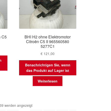
n C5
BHI H2 ohne Elektromotor
Citroën C5 II 965560580
5277C1
€
121,00
n
Benachrichtigen Sie, wenn
t
das Produkt auf Lager ist
Weiterlesen
Nach
39 werden angezeigt
Aktualität