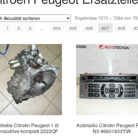
Ergebnisse 7273 – 7284 von 75
1
2
3
…
604
605
606
607
608
6
triebe Citroën Peugeot 1.0i
Autoradio Citroën Peugeot 
nsodrive komplett 2222QF
N3 96601833YW