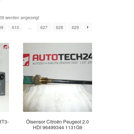
Nach
39 werden angezeigt
Aktualität
09
610
…
627
628
629
sortiert
RT3-
Ölsensor Citroën Peugeot 2.0
HDI 96499344 1131G9