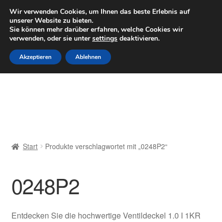
LIEFERUNG ab 6 EUR
Wir verwenden Cookies, um Ihnen das beste Erlebnis auf
unserer Website zu bieten.
Mo–Fr 9–16 Uhr · 0175 7465658
Sie können mehr darüber erfahren, welche Cookies wir
verwenden, oder sie unter
settings
deaktivieren.
Zur
Zum
Menü
Akzeptieren
Ablehnen
Navigation
Inhalt
springen
springen
Start
AGB
Beschwerden
Start
Produkte verschlagwortet mit „0248P2“
Beschwerdeordnung
0248P2
Datenschutz-Bestimmungen
Impressum
Entdecken Sie die hochwertige Ventildeckel 1.0 I 1KR