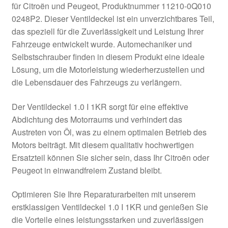
für Citroën und Peugeot, Produktnummer 11210-0Q010
Kasse
0248P2. Dieser Ventildeckel ist ein unverzichtbares Teil,
das speziell für die Zuverlässigkeit und Leistung Ihrer
Fahrzeuge entwickelt wurde. Automechaniker und
Kontakt
Selbstschrauber finden in diesem Produkt eine ideale
Lösung, um die Motorleistung wiederherzustellen und
Lieferung
die Lebensdauer des Fahrzeugs zu verlängern.
Mein Konto
Der Ventildeckel 1.0 I 1KR sorgt für eine effektive
Abdichtung des Motorraums und verhindert das
Über uns
Austreten von Öl, was zu einem optimalen Betrieb des
Motors beiträgt. Mit diesem qualitativ hochwertigen
Warenkorb
Ersatzteil können Sie sicher sein, dass Ihr Citroën oder
Peugeot in einwandfreiem Zustand bleibt.
Weltweiter Versand
Optimieren Sie Ihre Reparaturarbeiten mit unserem
Zahlungen
erstklassigen Ventildeckel 1.0 I 1KR und genießen Sie
die Vorteile eines leistungsstarken und zuverlässigen