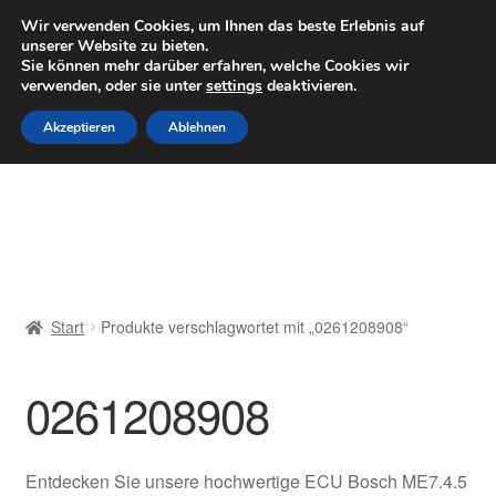
LIEFERUNG ab 6 EUR
Wir verwenden Cookies, um Ihnen das beste Erlebnis auf
unserer Website zu bieten.
Mo–Fr 9–16 Uhr · 0175 7465658
Sie können mehr darüber erfahren, welche Cookies wir
verwenden, oder sie unter
settings
deaktivieren.
Zur
Zum
Menü
Akzeptieren
Ablehnen
Navigation
Inhalt
springen
springen
Start
AGB
Beschwerden
Start
Produkte verschlagwortet mit „0261208908“
Beschwerdeordnung
0261208908
Datenschutz-Bestimmungen
Impressum
Entdecken Sie unsere hochwertige ECU Bosch ME7.4.5