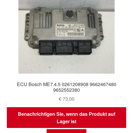
ECU Bosch ME7.4.5 0261208908 9662467480
9652552380
€
73,00
Benachrichtigen Sie, wenn das Produkt auf
Lager ist