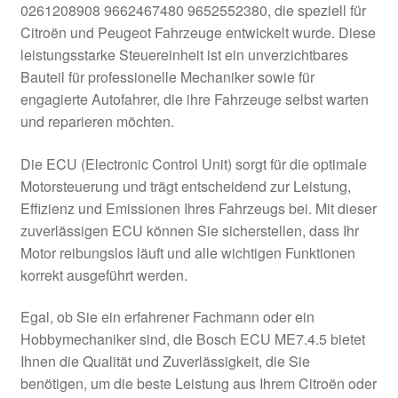
0261208908 9662467480 9652552380, die speziell für
Kasse
Citroën und Peugeot Fahrzeuge entwickelt wurde. Diese
leistungsstarke Steuereinheit ist ein unverzichtbares
Bauteil für professionelle Mechaniker sowie für
Kontakt
engagierte Autofahrer, die ihre Fahrzeuge selbst warten
und reparieren möchten.
Lieferung
Die ECU (Electronic Control Unit) sorgt für die optimale
Mein Konto
Motorsteuerung und trägt entscheidend zur Leistung,
Effizienz und Emissionen Ihres Fahrzeugs bei. Mit dieser
Über uns
zuverlässigen ECU können Sie sicherstellen, dass Ihr
Motor reibungslos läuft und alle wichtigen Funktionen
Warenkorb
korrekt ausgeführt werden.
Weltweiter Versand
Egal, ob Sie ein erfahrener Fachmann oder ein
Hobbymechaniker sind, die Bosch ECU ME7.4.5 bietet
Zahlungen
Ihnen die Qualität und Zuverlässigkeit, die Sie
benötigen, um die beste Leistung aus Ihrem Citroën oder