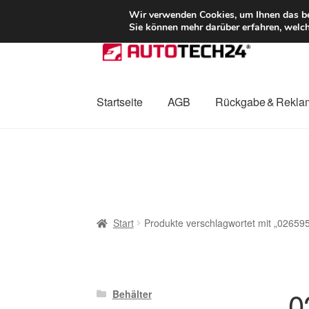
LIEFERUNG ab 
Wir verwenden Cookies, um Ihnen das bes
Sie können mehr darüber erfahren, welch
Zur
Zum
Navigation
Inhalt
springen
springen
Startseite
AGB
Rückgabe & Rekla
Start
AGB
Beschwerden
Beschwerdeordnu
Mein Konto
Über uns
Warenkorb
Weltweite
Start
Produkte verschlagwortet mit „02659
0
Behälter