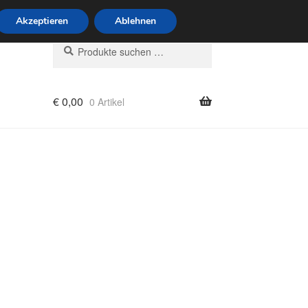
6 Uhr · 0175 7465658
Akzeptieren
Ablehnen
Suchen
Suchen
nach:
€
0,00
0 Artikel
rung