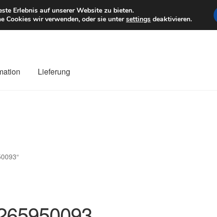
6 EUR
Mo–Fr 9–1
te Erlebnis auf unserer Website zu bieten.
e Cookies wir verwenden, oder sie unter
settings
deaktivieren.
mation
Lieferung
ng
Datenschutz-Bestimmungen
Impressum
Kasse
Kontakt
Liefe
r Versand
Zahlungen
50093“
265950093