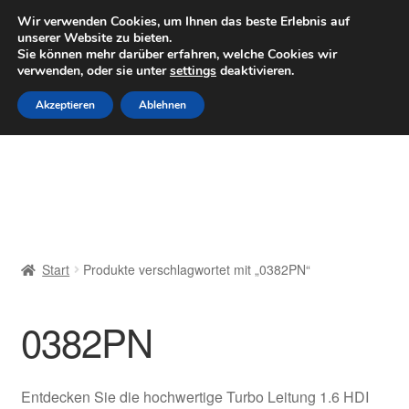
LIEFERUNG ab 6 EUR
Wir verwenden Cookies, um Ihnen das beste Erlebnis auf
unserer Website zu bieten.
Mo–Fr 9–16 Uhr · 0175 7465658
Sie können mehr darüber erfahren, welche Cookies wir
verwenden, oder sie unter
settings
deaktivieren.
Zur
Zum
Menü
Akzeptieren
Ablehnen
Navigation
Inhalt
springen
springen
Start
AGB
Beschwerden
Start
Produkte verschlagwortet mit „0382PN“
Beschwerdeordnung
0382PN
Datenschutz-Bestimmungen
Impressum
Entdecken Sie die hochwertige Turbo Leitung 1.6 HDI