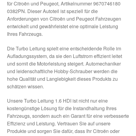
für Citroën und Peugeot, Artikelnummer 9670746180
Kasse
0382PN. Dieser Autoteil ist speziell für die
Anforderungen von Citroën und Peugeot Fahrzeugen
entwickelt und gewährleistet eine optimale Leistung
Kontakt
Ihres Fahrzeugs.
Lieferung
Die Turbo Leitung spielt eine entscheidende Rolle im
Aufladungssystem, da sie den Luftstrom effizient leitet
Mein Konto
und somit die Motorleistung steigert. Automechaniker
und leidenschaftliche Hobby-Schrauber werden die
Über uns
hohe Qualität und Langlebigkeit dieses Produkts zu
schätzen wissen.
Warenkorb
Unsere Turbo Leitung 1.6 HDI ist nicht nur eine
Weltweiter Versand
kostengünstige Lösung für die Instandhaltung Ihres
Fahrzeugs, sondern auch ein Garant für eine verbesserte
Zahlungen
Effizienz und Leistung. Vertrauen Sie auf unsere
Produkte und sorgen Sie dafür, dass Ihr Citroën oder