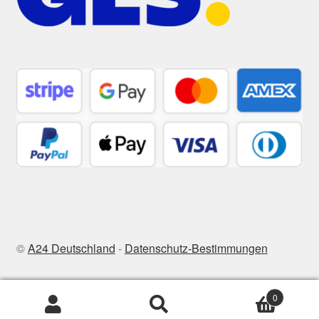
©
A24 Deutschland
-
Datenschutz-Bestimmungen
0
Suchen
Suchen