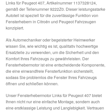
Links für Peugeot 407, Artikelnummer 1137328124,
Kasse
gemäß der Teilenummer 9222Z0. Dieser leistungsstarke
Autoteil ist speziell für die zuverlässige Funktion von
Fensterhebern in Citroën und Peugeot Fahrzeugen
Kontakt
konzipiert.
Lieferung
Als Automechaniker oder begeisterter Heimwerker
wissen Sie, wie wichtig es ist, qualitativ hochwertige
Mein Konto
Ersatzteile zu verwenden, um die Sicherheit und den
Komfort Ihres Fahrzeugs zu gewährleisten. Der
Über uns
Fensterhebermotor ist eine entscheidende Komponente,
die eine einwandfreie Fensterfunktion sicherstellt,
Warenkorb
sodass Sie problemlos die Fenster Ihres Fahrzeugs
öffnen und schließen können.
Weltweiter Versand
Unser Fensterhebermotor Links für Peugeot 407 bietet
Zahlungen
Ihnen nicht nur eine einfache Montage, sondern auch
eine erstklassige Leistung und Langlebigkeit. Vertrauen