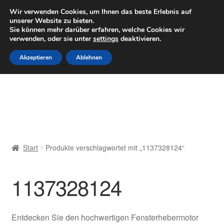
LIEFERUNG ab 6 EUR
Wir verwenden Cookies, um Ihnen das beste Erlebnis auf
unserer Website zu bieten.
Mo–Fr 9–16 Uhr · 0175 7465658
Sie können mehr darüber erfahren, welche Cookies wir
verwenden, oder sie unter
settings
deaktivieren.
Zur
Zum
Menü
Akzeptieren
Ablehnen
Navigation
Inhalt
springen
springen
Start
AGB
Beschwerden
Start
Produkte verschlagwortet mit „1137328124“
Beschwerdeordnung
1137328124
Datenschutz-Bestimmungen
Impressum
Entdecken Sie den hochwertigen Fensterhebermotor