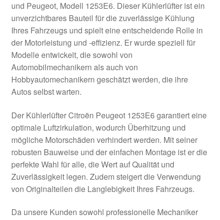
und Peugeot, Modell 1253E6. Dieser Kühlerlüfter ist ein
Kasse
unverzichtbares Bauteil für die zuverlässige Kühlung
Ihres Fahrzeugs und spielt eine entscheidende Rolle in
der Motorleistung und -effizienz. Er wurde speziell für
Kontakt
Modelle entwickelt, die sowohl von
Automobilmechanikern als auch von
Lieferung
Hobbyautomechanikern geschätzt werden, die ihre
Autos selbst warten.
Mein Konto
Der Kühlerlüfter Citroën Peugeot 1253E6 garantiert eine
Über uns
optimale Luftzirkulation, wodurch Überhitzung und
mögliche Motorschäden verhindert werden. Mit seiner
Warenkorb
robusten Bauweise und der einfachen Montage ist er die
perfekte Wahl für alle, die Wert auf Qualität und
Weltweiter Versand
Zuverlässigkeit legen. Zudem steigert die Verwendung
von Originalteilen die Langlebigkeit Ihres Fahrzeugs.
Zahlungen
Da unsere Kunden sowohl professionelle Mechaniker