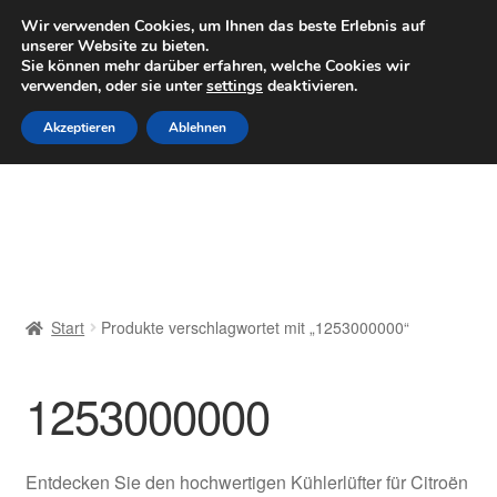
LIEFERUNG ab 6 EUR
Wir verwenden Cookies, um Ihnen das beste Erlebnis auf
unserer Website zu bieten.
Mo–Fr 9–16 Uhr · 0175 7465658
Sie können mehr darüber erfahren, welche Cookies wir
verwenden, oder sie unter
settings
deaktivieren.
Zur
Zum
Menü
Akzeptieren
Ablehnen
Navigation
Inhalt
springen
springen
Start
AGB
Beschwerden
Start
Produkte verschlagwortet mit „1253000000“
Beschwerdeordnung
1253000000
Datenschutz-Bestimmungen
Impressum
Entdecken Sie den hochwertigen Kühlerlüfter für Citroën