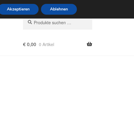
6 Uhr · 0175 7465658
Akzeptieren
Ablehnen
Suchen
Suchen
nach:
€
0,00
0 Artikel
rung