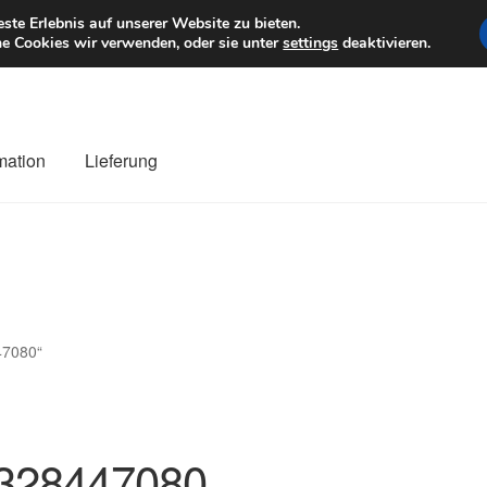
6 EUR
Mo–Fr 9–1
te Erlebnis auf unserer Website zu bieten.
e Cookies wir verwenden, oder sie unter
settings
deaktivieren.
mation
Lieferung
ng
Datenschutz-Bestimmungen
Impressum
Kasse
Kontakt
Liefe
r Versand
Zahlungen
47080“
328447080