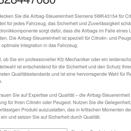
ecken Sie die Airbag-Steuereinheit Siemens 5WK43154 für Cit
eil für jedes Fahrzeug, das Sicherheit und Zuverlässigkeit schä
tronikkomponente sorgt dafür, dass die Airbags im Falle eines U
en. Die Airbag-Steuereinheit ist speziell für Citroën- und Peug
 optimale Integration in das Fahrzeug.
, ob Sie ein professioneller Kfz-Mechaniker oder ein leidenschaf
eilwahl ist entscheidend für die Sicherheit und den Schutz Ihrer
sten Qualitätsstandards und ist eine hervorragende Wahl für R
e.
rauen Sie auf Expertise und Qualität – die Airbag-Steuereinhe
ng für Ihren Citroën oder Peugeot. Nutzen Sie die Gelegenhei
rlässigen Produkt auszustatten, das in kritischen Momenten d
t ein und setzen Sie auf Sicherheit durch Qualität.