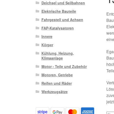
Deichsel und Seilbahnen
Elektrische Bauteile
Entd
Fahrgestell und Achsen
Baut
Elek
FAP-Katalysatoren
werd
Innere
eine
Körper
Egal
Kühlung, Heizung,
Baut
Klimaanlage
höch
Motor - Teile und Zubehör
Teil
Motoren, Getriebe
Vert
Reifen und Räder
Lösu
Werkzeugsätze
zuve
jetz