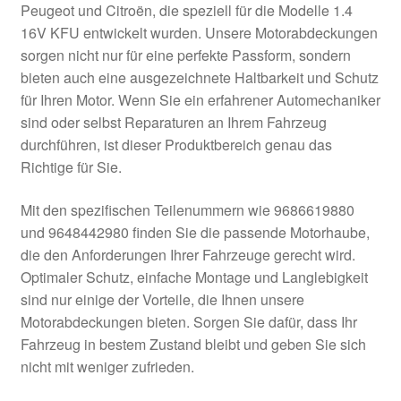
Peugeot und Citroën, die speziell für die Modelle 1.4
Kasse
16V KFU entwickelt wurden. Unsere Motorabdeckungen
sorgen nicht nur für eine perfekte Passform, sondern
bieten auch eine ausgezeichnete Haltbarkeit und Schutz
Kontakt
für Ihren Motor. Wenn Sie ein erfahrener Automechaniker
sind oder selbst Reparaturen an Ihrem Fahrzeug
Lieferung
durchführen, ist dieser Produktbereich genau das
Richtige für Sie.
Mein Konto
Mit den spezifischen Teilenummern wie 9686619880
Über uns
und 9648442980 finden Sie die passende Motorhaube,
die den Anforderungen Ihrer Fahrzeuge gerecht wird.
Warenkorb
Optimaler Schutz, einfache Montage und Langlebigkeit
sind nur einige der Vorteile, die Ihnen unsere
Weltweiter Versand
Motorabdeckungen bieten. Sorgen Sie dafür, dass Ihr
Fahrzeug in bestem Zustand bleibt und geben Sie sich
Zahlungen
nicht mit weniger zufrieden.