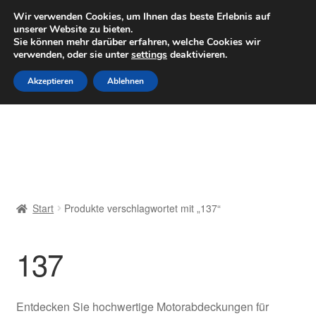
LIEFERUNG ab 6 EUR
Wir verwenden Cookies, um Ihnen das beste Erlebnis auf
unserer Website zu bieten.
Mo–Fr 9–16 Uhr · 0175 7465658
Sie können mehr darüber erfahren, welche Cookies wir
verwenden, oder sie unter
settings
deaktivieren.
Zur
Zum
Menü
Akzeptieren
Ablehnen
Navigation
Inhalt
springen
springen
Start
AGB
Beschwerden
Start
Produkte verschlagwortet mit „137“
Beschwerdeordnung
137
Datenschutz-Bestimmungen
Impressum
Entdecken Sie hochwertige Motorabdeckungen für