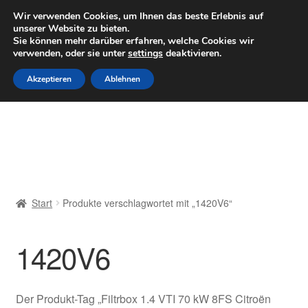
LIEFERUNG ab 6 EUR
Wir verwenden Cookies, um Ihnen das beste Erlebnis auf
unserer Website zu bieten.
Mo–Fr 9–16 Uhr · 0175 7465658
Sie können mehr darüber erfahren, welche Cookies wir
verwenden, oder sie unter
settings
deaktivieren.
Zur
Zum
Menü
Akzeptieren
Ablehnen
Navigation
Inhalt
springen
springen
Start
AGB
Beschwerden
Start
Produkte verschlagwortet mit „1420V6“
Beschwerdeordnung
1420V6
Datenschutz-Bestimmungen
Impressum
Der Produkt-Tag „Filtrbox 1.4 VTI 70 kW 8FS Citroën