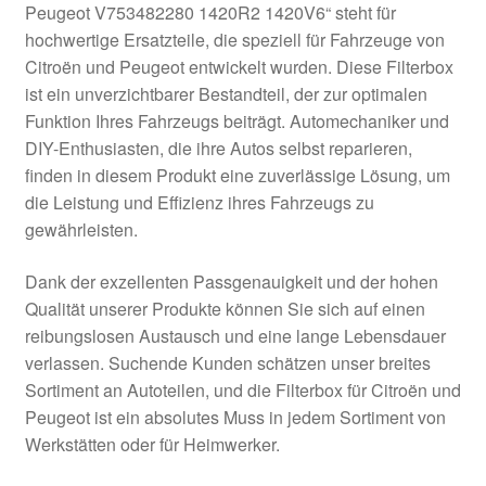
Peugeot V753482280 1420R2 1420V6“ steht für
Kasse
hochwertige Ersatzteile, die speziell für Fahrzeuge von
Citroën und Peugeot entwickelt wurden. Diese Filterbox
ist ein unverzichtbarer Bestandteil, der zur optimalen
Kontakt
Funktion Ihres Fahrzeugs beiträgt. Automechaniker und
DIY-Enthusiasten, die ihre Autos selbst reparieren,
Lieferung
finden in diesem Produkt eine zuverlässige Lösung, um
die Leistung und Effizienz ihres Fahrzeugs zu
Mein Konto
gewährleisten.
Über uns
Dank der exzellenten Passgenauigkeit und der hohen
Qualität unserer Produkte können Sie sich auf einen
Warenkorb
reibungslosen Austausch und eine lange Lebensdauer
verlassen. Suchende Kunden schätzen unser breites
Weltweiter Versand
Sortiment an Autoteilen, und die Filterbox für Citroën und
Peugeot ist ein absolutes Muss in jedem Sortiment von
Zahlungen
Werkstätten oder für Heimwerker.