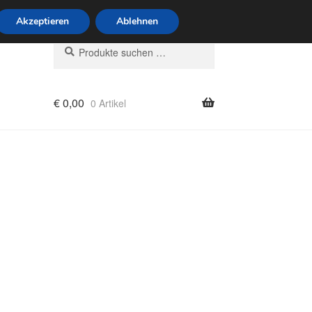
6 Uhr · 0175 7465658
Akzeptieren
Ablehnen
Suchen
Suchen
nach:
€
0,00
0 Artikel
rung