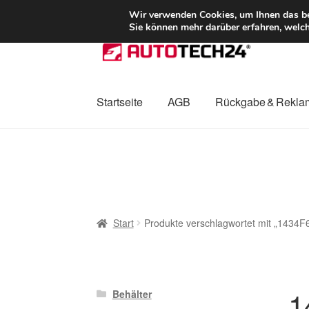
LIEFERUNG ab 
Wir verwenden Cookies, um Ihnen das bes
Sie können mehr darüber erfahren, welch
Zur
Zum
Navigation
Inhalt
springen
springen
Startseite
AGB
Rückgabe & Rekla
Start
AGB
Beschwerden
Beschwerdeordnu
Mein Konto
Über uns
Warenkorb
Weltweite
Start
Produkte verschlagwortet mit „1434F
1
Behälter