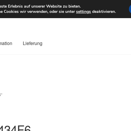
6 EUR
Mo–Fr 9–1
te Erlebnis auf unserer Website zu bieten.
e Cookies wir verwenden, oder sie unter
settings
deaktivieren.
mation
Lieferung
ng
Datenschutz-Bestimmungen
Impressum
Kasse
Kontakt
Liefe
r Versand
Zahlungen
6“
434F6