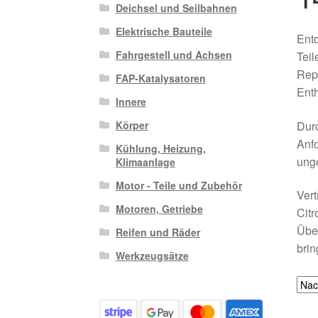
Deichsel und Seilbahnen
Elektrische Bauteile
Entd
Fahrgestell und Achsen
Teil
Repa
FAP-Katalysatoren
Enth
Innere
Durc
Körper
Anfo
Kühlung, Heizung,
unge
Klimaanlage
Motor - Teile und Zubehör
Vert
Motoren, Getriebe
Citr
Über
Reifen und Räder
brin
Werkzeugsätze