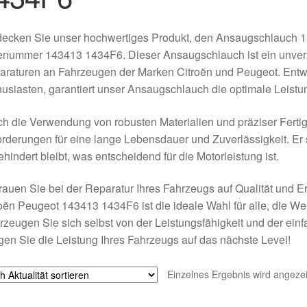
ecken Sie unser hochwertiges Produkt, den Ansaugschlauch 1.4
enummer 143413 1434F6. Dieser Ansaugschlauch ist ein unverz
raturen an Fahrzeugen der Marken Citroën und Peugeot. Entwi
usiasten, garantiert unser Ansaugschlauch die optimale Leistun
h die Verwendung von robusten Materialien und präziser Fertig
rderungen für eine lange Lebensdauer und Zuverlässigkeit. Er s
hindert bleibt, was entscheidend für die Motorleistung ist.
rauen Sie bei der Reparatur Ihres Fahrzeugs auf Qualität und 
oën Peugeot 143413 1434F6 ist die ideale Wahl für alle, die Wer
zeugen Sie sich selbst von der Leistungsfähigkeit und der einf
gen Sie die Leistung Ihres Fahrzeugs auf das nächste Level!
Einzelnes Ergebnis wird angezei