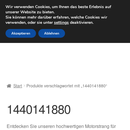
LIEFERUNG ab 6 EUR
Wir verwenden Cookies, um Ihnen das beste Erlebnis auf
unserer Website zu bieten.
Mo–Fr 9–16 Uhr · 0175 7465658
Sie können mehr darüber erfahren, welche Cookies wir
verwenden, oder sie unter
settings
deaktivieren.
Zur
Zum
Menü
Akzeptieren
Ablehnen
Navigation
Inhalt
springen
springen
Start
AGB
Beschwerden
Start
Produkte verschlagwortet mit „1440141880“
Beschwerdeordnung
1440141880
Datenschutz-Bestimmungen
Impressum
Entdecken Sie unseren hochwertigen Motorstrang für