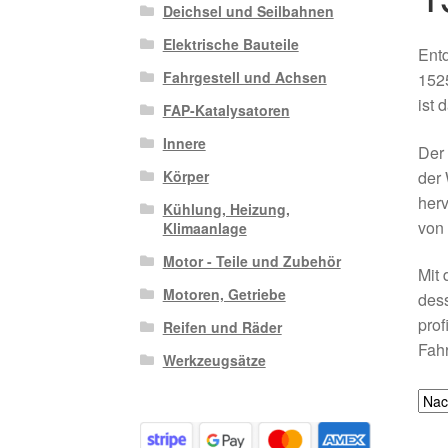
Deichsel und Seilbahnen
Elektrische Bauteile
Ent
Fahrgestell und Achsen
1525
ist 
FAP-Katalysatoren
Innere
Der
der 
Körper
herv
Kühlung, Heizung,
von 
Klimaanlage
Motor - Teile und Zubehör
Mit 
Motoren, Getriebe
des
prof
Reifen und Räder
Fahr
Werkzeugsätze