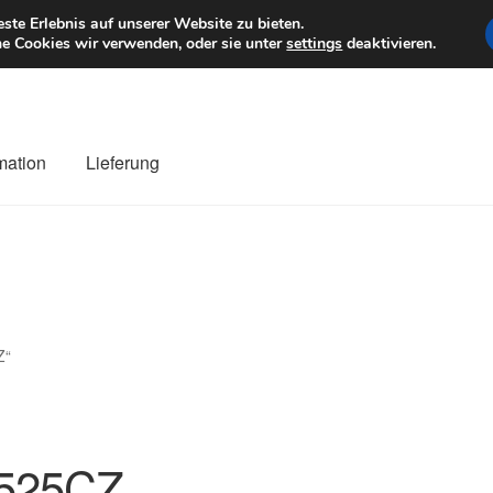
6 EUR
Mo–Fr 9–1
te Erlebnis auf unserer Website zu bieten.
e Cookies wir verwenden, oder sie unter
settings
deaktivieren.
mation
Lieferung
ng
Datenschutz-Bestimmungen
Impressum
Kasse
Kontakt
Liefe
r Versand
Zahlungen
Z“
525CZ