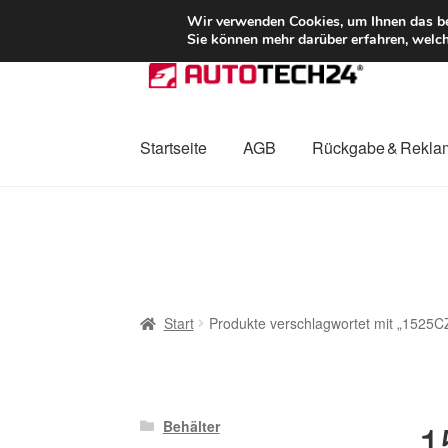
LIEFERUNG ab 
Wir verwenden Cookies, um Ihnen das bes
Sie können mehr darüber erfahren, welch
Zur
Zum
Navigation
Inhalt
springen
springen
Startseite
AGB
Rückgabe & Rekla
Start
AGB
Beschwerden
Beschwerdeordnu
Mein Konto
Über uns
Warenkorb
Weltweite
Start
Produkte verschlagwortet mit „1525C
1
Behälter