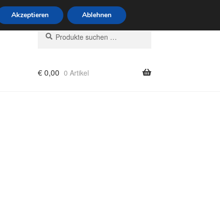
6 Uhr · 0175 7465658
Akzeptieren
Ablehnen
Suchen
Suchen
nach:
€
0,00
0 Artikel
rung