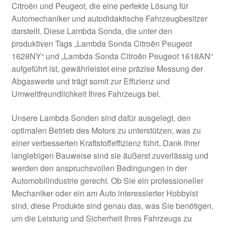
Citroën und Peugeot, die eine perfekte Lösung für
Kasse
Automechaniker und autodidaktische Fahrzeugbesitzer
darstellt. Diese Lambda Sonda, die unter den
produktiven Tags „Lambda Sonda Citroën Peugeot
Kontakt
1628NY“ und „Lambda Sonda Citroën Peugeot 1618AN“
aufgeführt ist, gewährleistet eine präzise Messung der
Lieferung
Abgaswerte und trägt somit zur Effizienz und
Umweltfreundlichkeit Ihres Fahrzeugs bei.
Mein Konto
Unsere Lambda Sonden sind dafür ausgelegt, den
Über uns
optimalen Betrieb des Motors zu unterstützen, was zu
einer verbesserten Kraftstoffeffizienz führt. Dank ihrer
Warenkorb
langlebigen Bauweise sind sie äußerst zuverlässig und
werden den anspruchsvollen Bedingungen in der
Weltweiter Versand
Automobilindustrie gerecht. Ob Sie ein professioneller
Mechaniker oder ein am Auto interessierter Hobbyist
Zahlungen
sind, diese Produkte sind genau das, was Sie benötigen,
um die Leistung und Sicherheit Ihres Fahrzeugs zu