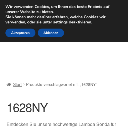
LIEFERUNG ab 6 EUR
Wir verwenden Cookies, um Ihnen das beste Erlebnis auf
unserer Website zu bieten.
Mo–Fr 9–16 Uhr · 0175 7465658
Sie können mehr darüber erfahren, welche Cookies wir
verwenden, oder sie unter
settings
deaktivieren.
Zur
Zum
Menü
Akzeptieren
Ablehnen
Navigation
Inhalt
springen
springen
Start
AGB
Beschwerden
Start
Produkte verschlagwortet mit „1628NY“
Beschwerdeordnung
1628NY
Datenschutz-Bestimmungen
Impressum
Entdecken Sie unsere hochwertige Lambda Sonda für