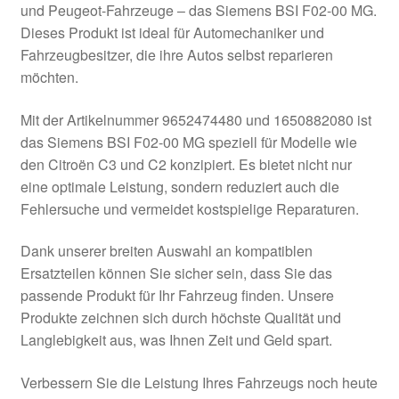
und Peugeot-Fahrzeuge – das Siemens BSI F02-00 MG.
Kasse
Dieses Produkt ist ideal für Automechaniker und
Fahrzeugbesitzer, die ihre Autos selbst reparieren
möchten.
Kontakt
Mit der Artikelnummer 9652474480 und 1650882080 ist
Lieferung
das Siemens BSI F02-00 MG speziell für Modelle wie
den Citroën C3 und C2 konzipiert. Es bietet nicht nur
Mein Konto
eine optimale Leistung, sondern reduziert auch die
Fehlersuche und vermeidet kostspielige Reparaturen.
Über uns
Dank unserer breiten Auswahl an kompatiblen
Warenkorb
Ersatzteilen können Sie sicher sein, dass Sie das
passende Produkt für Ihr Fahrzeug finden. Unsere
Weltweiter Versand
Produkte zeichnen sich durch höchste Qualität und
Langlebigkeit aus, was Ihnen Zeit und Geld spart.
Zahlungen
Verbessern Sie die Leistung Ihres Fahrzeugs noch heute