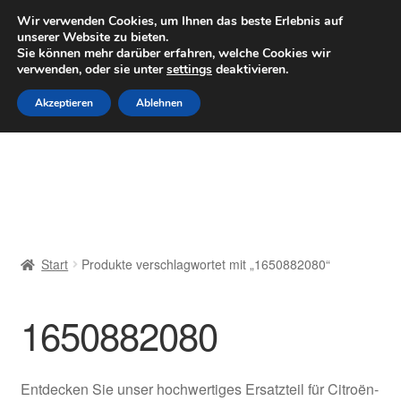
LIEFERUNG ab 6 EUR
Wir verwenden Cookies, um Ihnen das beste Erlebnis auf
unserer Website zu bieten.
Mo–Fr 9–16 Uhr · 0175 7465658
Sie können mehr darüber erfahren, welche Cookies wir
verwenden, oder sie unter
settings
deaktivieren.
Zur
Zum
Menü
Akzeptieren
Ablehnen
Navigation
Inhalt
springen
springen
Start
AGB
Beschwerden
Start
Produkte verschlagwortet mit „1650882080“
Beschwerdeordnung
1650882080
Datenschutz-Bestimmungen
Impressum
Entdecken Sie unser hochwertiges Ersatzteil für Citroën-