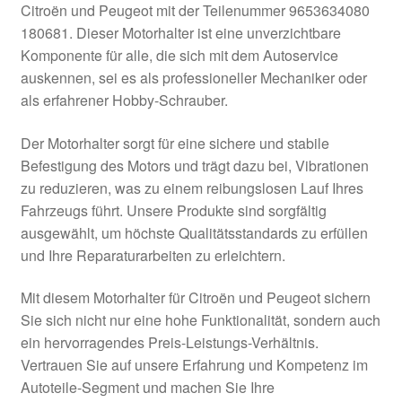
Citroën und Peugeot mit der Teilenummer 9653634080
Kasse
180681. Dieser Motorhalter ist eine unverzichtbare
Komponente für alle, die sich mit dem Autoservice
auskennen, sei es als professioneller Mechaniker oder
Kontakt
als erfahrener Hobby-Schrauber.
Lieferung
Der Motorhalter sorgt für eine sichere und stabile
Befestigung des Motors und trägt dazu bei, Vibrationen
Mein Konto
zu reduzieren, was zu einem reibungslosen Lauf Ihres
Fahrzeugs führt. Unsere Produkte sind sorgfältig
Über uns
ausgewählt, um höchste Qualitätsstandards zu erfüllen
und Ihre Reparaturarbeiten zu erleichtern.
Warenkorb
Mit diesem Motorhalter für Citroën und Peugeot sichern
Weltweiter Versand
Sie sich nicht nur eine hohe Funktionalität, sondern auch
ein hervorragendes Preis-Leistungs-Verhältnis.
Zahlungen
Vertrauen Sie auf unsere Erfahrung und Kompetenz im
Autoteile-Segment und machen Sie Ihre