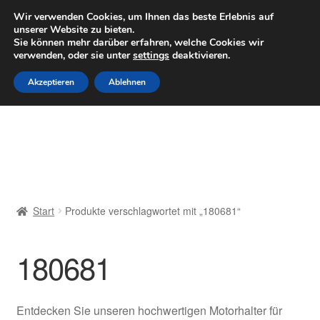
LIEFERUNG ab 6 EUR
Wir verwenden Cookies, um Ihnen das beste Erlebnis auf
unserer Website zu bieten.
Mo–Fr 9–16 Uhr · 0175 7465658
Sie können mehr darüber erfahren, welche Cookies wir
verwenden, oder sie unter
settings
deaktivieren.
Zur
Zum
Menü
Akzeptieren
Ablehnen
Navigation
Inhalt
springen
springen
Start
AGB
Beschwerden
Start
Produkte verschlagwortet mit „180681“
Beschwerdeordnung
180681
Datenschutz-Bestimmungen
Impressum
Entdecken Sie unseren hochwertigen Motorhalter für