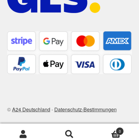
©
A24 Deutschland
-
Datenschutz-Bestimmungen
0
Suchen
Suchen