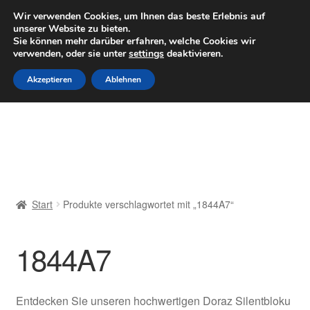
LIEFERUNG ab 6 EUR
Wir verwenden Cookies, um Ihnen das beste Erlebnis auf
unserer Website zu bieten.
Mo–Fr 9–16 Uhr · 0175 7465658
Sie können mehr darüber erfahren, welche Cookies wir
verwenden, oder sie unter
settings
deaktivieren.
Zur
Zum
Menü
Akzeptieren
Ablehnen
Navigation
Inhalt
springen
springen
Start
AGB
Beschwerden
Start
Produkte verschlagwortet mit „1844A7“
Beschwerdeordnung
1844A7
Datenschutz-Bestimmungen
Impressum
Entdecken Sie unseren hochwertigen Doraz Silentbloku