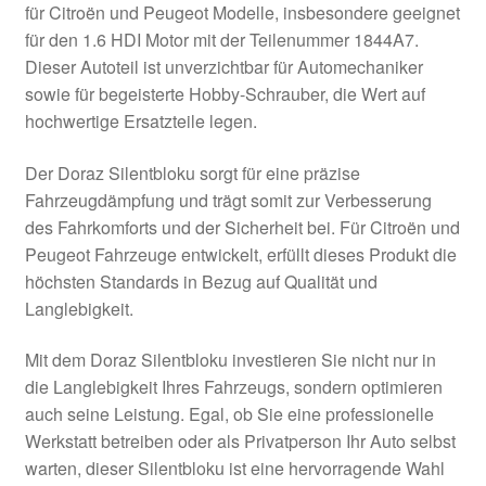
für Citroën und Peugeot Modelle, insbesondere geeignet
Kasse
für den 1.6 HDI Motor mit der Teilenummer 1844A7.
Dieser Autoteil ist unverzichtbar für Automechaniker
sowie für begeisterte Hobby-Schrauber, die Wert auf
Kontakt
hochwertige Ersatzteile legen.
Lieferung
Der Doraz Silentbloku sorgt für eine präzise
Fahrzeugdämpfung und trägt somit zur Verbesserung
Mein Konto
des Fahrkomforts und der Sicherheit bei. Für Citroën und
Peugeot Fahrzeuge entwickelt, erfüllt dieses Produkt die
Über uns
höchsten Standards in Bezug auf Qualität und
Langlebigkeit.
Warenkorb
Mit dem Doraz Silentbloku investieren Sie nicht nur in
Weltweiter Versand
die Langlebigkeit Ihres Fahrzeugs, sondern optimieren
auch seine Leistung. Egal, ob Sie eine professionelle
Zahlungen
Werkstatt betreiben oder als Privatperson Ihr Auto selbst
warten, dieser Silentbloku ist eine hervorragende Wahl