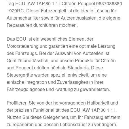
Tag ECU IAW 1AP.80 1.1 i Citroën Peugeot 9637086880
Kasse
1929RC. Dieser Fahrzeugteil ist die ideale Lösung für
Automechaniker sowie für Autoenthusiasten, die eigene
Reparaturen durchführen möchten.
Kontakt
Das ECU ist ein wesentliches Element der
Lieferung
Motorsteuerung und garantiert eine optimale Leistung
des Fahrzeugs. Bei der Auswahl von Autoteilen ist
Mein Konto
Qualität unerlässlich, und unsere Produkte für Citroën
und Peugeot erfüllen höchste Standards. Diese
Über uns
Steuergeräte wurden speziell entwickelt, um eine
einfache Integration und Zuverlässigkeit in Ihrer
Warenkorb
Fahrzeugdiagnose und -wartung zu gewährleisten.
Weltweiter Versand
Profitieren Sie von der hervorragenden Haltbarkeit und
der präzisen Funktionalität des ECU IAW 1AP.80 1.1 i.
Zahlungen
Nutzen Sie diese Gelegenheit, um Ihr Fahrzeug effizient
zu reparieren und dessen Lebensdauer zu verlängern.