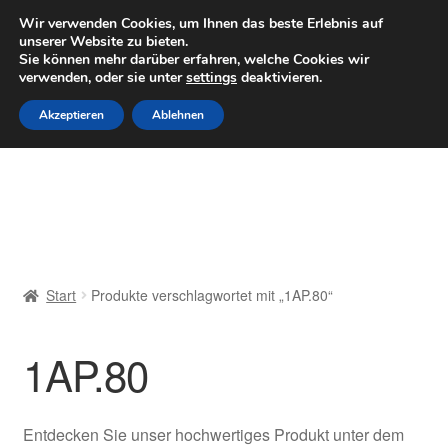
LIEFERUNG ab 6 EUR
Wir verwenden Cookies, um Ihnen das beste Erlebnis auf
unserer Website zu bieten.
Mo–Fr 9–16 Uhr · 0175 7465658
Sie können mehr darüber erfahren, welche Cookies wir
verwenden, oder sie unter
settings
deaktivieren.
Zur
Zum
Menü
Akzeptieren
Ablehnen
Navigation
Inhalt
springen
springen
Start
AGB
Beschwerden
Start
Produkte verschlagwortet mit „1AP.80“
Beschwerdeordnung
1AP.80
Datenschutz-Bestimmungen
Impressum
Entdecken Sie unser hochwertiges Produkt unter dem