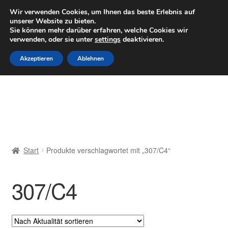
LIEFERUNG ab 6 EUR
Wir verwenden Cookies, um Ihnen das beste Erlebnis auf
unserer Website zu bieten.
Mo–Fr 9–16 Uhr · 0175 7465658
Sie können mehr darüber erfahren, welche Cookies wir
verwenden, oder sie unter
settings
deaktivieren.
Zur
Zum
Menü
Akzeptieren
Ablehnen
Navigation
Inhalt
springen
springen
Start
AGB
Beschwerden
Start
Produkte verschlagwortet mit „307/C4“
Beschwerdeordnung
307/C4
Datenschutz-Bestimmungen
Impressum