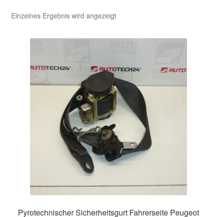
Einzelnes Ergebnis wird angezeigt
Kasse
Kontakt
Lieferung
Mein Konto
Über uns
Warenkorb
Weltweiter Versand
Zahlungen
Pyrotechnischer Sicherheitsgurt Fahrerseite Peugeot