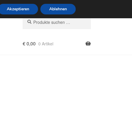
6 Uhr · 0175 7465658
Akzeptieren
Ablehnen
Suchen
Suchen
nach:
€
0,00
0 Artikel
rung