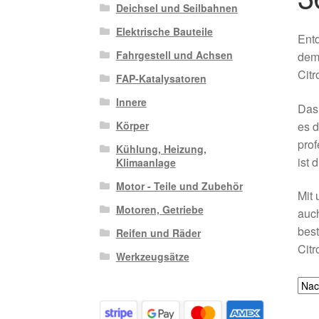
Deichsel und Seilbahnen
Elektrische Bauteile
Entd
Fahrgestell und Achsen
dem 
Citr
FAP-Katalysatoren
Innere
Das 
es d
Körper
prof
Kühlung, Heizung,
ist 
Klimaanlage
Motor - Teile und Zubehör
Mit 
Motoren, Getriebe
auch
best
Reifen und Räder
Citr
Werkzeugsätze