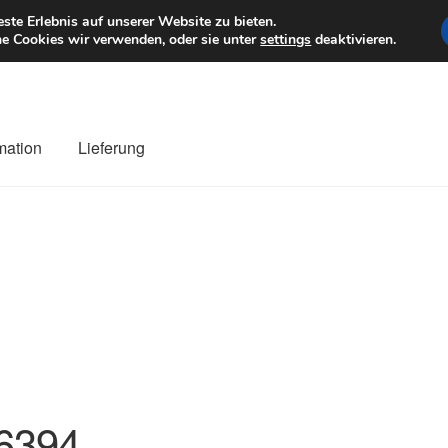
6 EUR
Mo–Fr 9–1
te Erlebnis auf unserer Website zu bieten.
e Cookies wir verwenden, oder sie unter
settings
deaktivieren.
mation
Lieferung
ng
Datenschutz-Bestimmungen
Impressum
Kasse
Kontakt
Liefe
r Versand
Zahlungen
6394