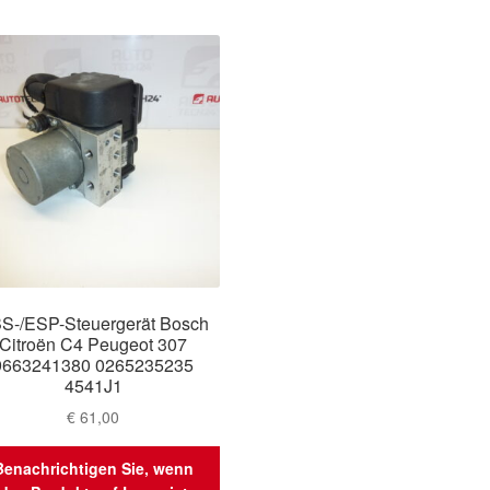
S-/ESP-Steuergerät Bosch
Citroën C4 Peugeot 307
9663241380 0265235235
4541J1
€
61,00
Benachrichtigen Sie, wenn