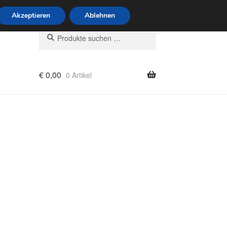
6 Uhr · 0175 7465658
Akzeptieren
Ablehnen
Suchen
Suchen
nach:
€
0,00
0 Artikel
rung