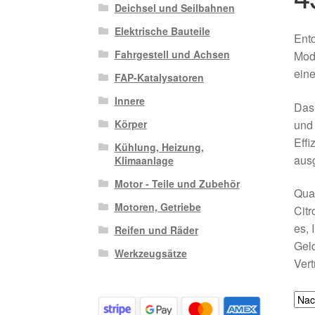
Deichsel und Seilbahnen
Elektrische Bauteile
Entd
Fahrgestell und Achsen
Mod
eine
FAP-Katalysatoren
Innere
Das 
und 
Körper
Effi
Kühlung, Heizung,
ausg
Klimaanlage
Motor - Teile und Zubehör
Qual
Motoren, Getriebe
Citr
es, 
Reifen und Räder
Geld
Werkzeugsätze
Vert