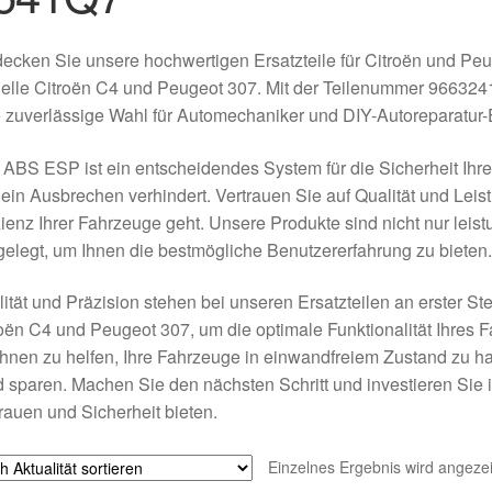
ecken Sie unsere hochwertigen Ersatzteile für Citroën und Pe
elle Citroën C4 und Peugeot 307. Mit der Teilenummer 966324
 zuverlässige Wahl für Automechaniker und DIY-Autoreparatur-
ABS ESP ist ein entscheidendes System für die Sicherheit Ihres
ein Ausbrechen verhindert. Vertrauen Sie auf Qualität und Leis
zienz Ihrer Fahrzeuge geht. Unsere Produkte sind nicht nur leis
elegt, um Ihnen die bestmögliche Benutzererfahrung zu bieten.
ität und Präzision stehen bei unseren Ersatzteilen an erster 
oën C4 und Peugeot 307, um die optimale Funktionalität Ihres F
Ihnen zu helfen, Ihre Fahrzeuge in einwandfreiem Zustand zu ha
 sparen. Machen Sie den nächsten Schritt und investieren Sie in
rauen und Sicherheit bieten.
Einzelnes Ergebnis wird angezei