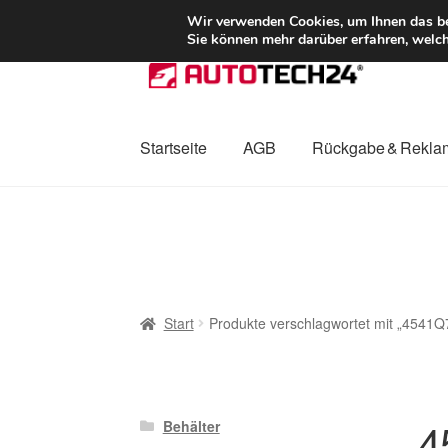
LIEFERUNG ab 
Wir verwenden Cookies, um Ihnen das bes
Sie können mehr darüber erfahren, welch
Zur
Zum
Navigation
Inhalt
springen
springen
Startseite
AGB
Rückgabe & Rekla
Start
AGB
Beschwerden
Beschwerdeordnu
Mein Konto
Über uns
Warenkorb
Weltweite
Start
Produkte verschlagwortet mit „4541Q
4
Behälter