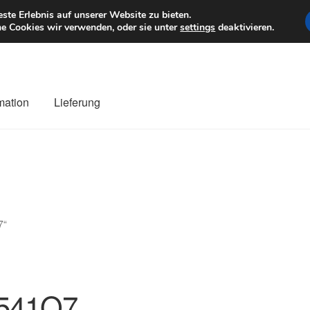
6 EUR
Mo–Fr 9–1
te Erlebnis auf unserer Website zu bieten.
e Cookies wir verwenden, oder sie unter
settings
deaktivieren.
mation
Lieferung
ng
Datenschutz-Bestimmungen
Impressum
Kasse
Kontakt
Liefe
r Versand
Zahlungen
7“
541Q7