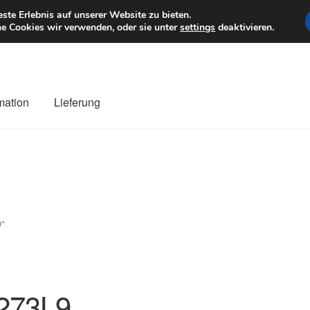
6 EUR
Mo–Fr 9–1
te Erlebnis auf unserer Website zu bieten.
e Cookies wir verwenden, oder sie unter
settings
deaktivieren.
mation
Lieferung
ng
Datenschutz-Bestimmungen
Impressum
Kasse
Kontakt
Liefe
r Versand
Zahlungen
9“
273L9