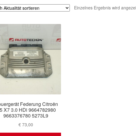
Einzelnes Ergebnis wird angezei
euergerät Federung Citroën
5 X7 3.0 HDi 9664782980
9663376780 5273L9
€
73,00