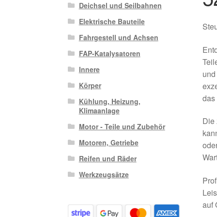
Deichsel und Seilbahnen
Elektrische Bauteile
Ste
Fahrgestell und Achsen
Entd
FAP-Katalysatoren
Teil
Innere
und 
exze
Körper
das 
Kühlung, Heizung,
Klimaanlage
Die 
Motor - Teile und Zubehör
kann
Motoren, Getriebe
oder
Wart
Reifen und Räder
Werkzeugsätze
Prof
Leis
auf 