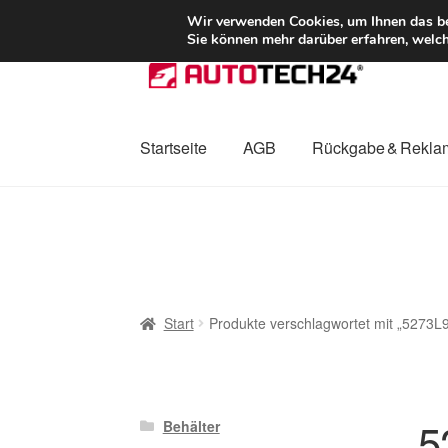
LIEFERUNG ab 
Wir verwenden Cookies, um Ihnen das bes
Sie können mehr darüber erfahren, welch
Zur
Zum
Navigation
Inhalt
springen
springen
Startseite
AGB
Rückgabe & Rekla
Start
AGB
Beschwerden
Beschwerdeordnu
Mein Konto
Über uns
Warenkorb
Weltweite
Start
Produkte verschlagwortet mit „5273L
5
Behälter