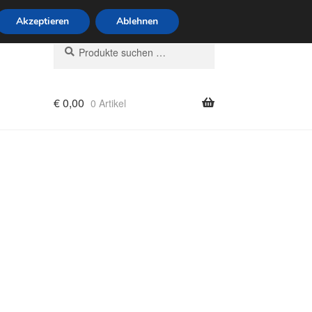
6 Uhr · 0175 7465658
Akzeptieren
Ablehnen
Suchen
Suchen
nach:
€
0,00
0 Artikel
rung