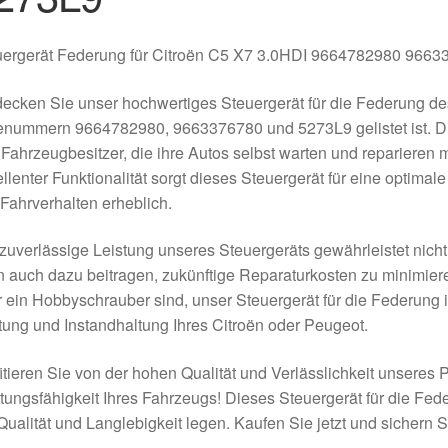
uergerät Federung für Citroën C5 X7 3.0HDI 9664782980 966
ecken Sie unser hochwertiges Steuergerät für die Federung de
enummern 9664782980, 9663376780 und 5273L9 gelistet ist. Die
Fahrzeugbesitzer, die ihre Autos selbst warten und reparieren
llenter Funktionalität sorgt dieses Steuergerät für eine optima
Fahrverhalten erheblich.
zuverlässige Leistung unseres Steuergeräts gewährleistet nicht
 auch dazu beitragen, zukünftige Reparaturkosten zu minimier
 ein Hobbyschrauber sind, unser Steuergerät für die Federung 
ung und Instandhaltung Ihres Citroën oder Peugeot.
itieren Sie von der hohen Qualität und Verlässlichkeit unseres 
tungsfähigkeit Ihres Fahrzeugs! Dieses Steuergerät für die Feder
Qualität und Langlebigkeit legen. Kaufen Sie jetzt und sichern S