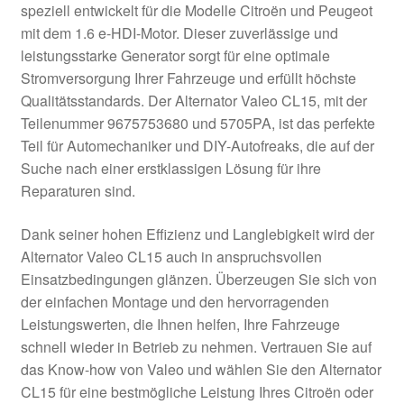
speziell entwickelt für die Modelle Citroën und Peugeot
Kasse
mit dem 1.6 e-HDI-Motor. Dieser zuverlässige und
leistungsstarke Generator sorgt für eine optimale
Stromversorgung Ihrer Fahrzeuge und erfüllt höchste
Kontakt
Qualitätsstandards. Der Alternator Valeo CL15, mit der
Teilenummer 9675753680 und 5705PA, ist das perfekte
Lieferung
Teil für Automechaniker und DIY-Autofreaks, die auf der
Suche nach einer erstklassigen Lösung für ihre
Mein Konto
Reparaturen sind.
Über uns
Dank seiner hohen Effizienz und Langlebigkeit wird der
Alternator Valeo CL15 auch in anspruchsvollen
Warenkorb
Einsatzbedingungen glänzen. Überzeugen Sie sich von
der einfachen Montage und den hervorragenden
Weltweiter Versand
Leistungswerten, die Ihnen helfen, Ihre Fahrzeuge
schnell wieder in Betrieb zu nehmen. Vertrauen Sie auf
Zahlungen
das Know-how von Valeo und wählen Sie den Alternator
CL15 für eine bestmögliche Leistung Ihres Citroën oder