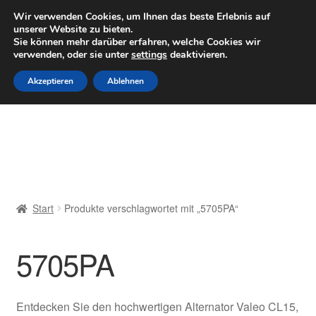
LIEFERUNG ab 6 EUR
Wir verwenden Cookies, um Ihnen das beste Erlebnis auf
unserer Website zu bieten.
Mo–Fr 9–16 Uhr · 0175 7465658
Sie können mehr darüber erfahren, welche Cookies wir
verwenden, oder sie unter
settings
deaktivieren.
Zur
Zum
Menü
Akzeptieren
Ablehnen
Navigation
Inhalt
springen
springen
Start
AGB
Beschwerden
Start
Produkte verschlagwortet mit „5705PA“
Beschwerdeordnung
5705PA
Datenschutz-Bestimmungen
Impressum
Entdecken Sie den hochwertigen Alternator Valeo CL15,