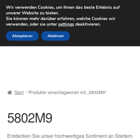
LIEFERUNG ab 6 EUR
Wir verwenden Cookies, um Ihnen das beste Erlebnis auf
unserer Website zu bieten.
Mo–Fr 9–16 Uhr · 0175 7465658
Sie können mehr darüber erfahren, welche Cookies wir
verwenden, oder sie unter
settings
deaktivieren.
Zur
Zum
Menü
Akzeptieren
Ablehnen
Navigation
Inhalt
springen
springen
Start
AGB
Beschwerden
Start
Produkte verschlagwortet mit „5802M9“
Beschwerdeordnung
5802M9
Datenschutz-Bestimmungen
Impressum
Entdecken Sie unser hochwertiges Sortiment an Startern