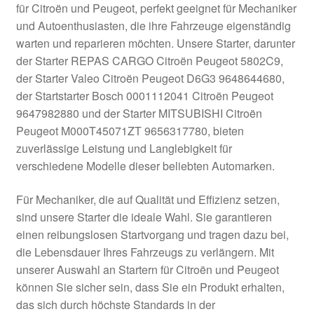
für Citroën und Peugeot, perfekt geeignet für Mechaniker
Kasse
und Autoenthusiasten, die ihre Fahrzeuge eigenständig
warten und reparieren möchten. Unsere Starter, darunter
der Starter REPAS CARGO Citroën Peugeot 5802C9,
Kontakt
der Starter Valeo Citroën Peugeot D6G3 9648644680,
der Startstarter Bosch 0001112041 Citroën Peugeot
Lieferung
9647982880 und der Starter MITSUBISHI Citroën
Peugeot M000T45071ZT 9656317780, bieten
Mein Konto
zuverlässige Leistung und Langlebigkeit für
verschiedene Modelle dieser beliebten Automarken.
Über uns
Für Mechaniker, die auf Qualität und Effizienz setzen,
Warenkorb
sind unsere Starter die ideale Wahl. Sie garantieren
einen reibungslosen Startvorgang und tragen dazu bei,
Weltweiter Versand
die Lebensdauer Ihres Fahrzeugs zu verlängern. Mit
unserer Auswahl an Startern für Citroën und Peugeot
Zahlungen
können Sie sicher sein, dass Sie ein Produkt erhalten,
das sich durch höchste Standards in der