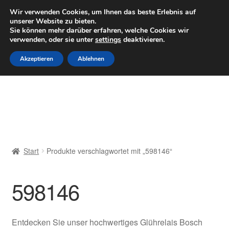
LIEFERUNG ab 6 EUR
Wir verwenden Cookies, um Ihnen das beste Erlebnis auf
unserer Website zu bieten.
Mo–Fr 9–16 Uhr · 0175 7465658
Sie können mehr darüber erfahren, welche Cookies wir
verwenden, oder sie unter
settings
deaktivieren.
Zur
Zum
Menü
Akzeptieren
Ablehnen
Navigation
Inhalt
springen
springen
Start
AGB
Beschwerden
Start
Produkte verschlagwortet mit „598146“
Beschwerdeordnung
598146
Datenschutz-Bestimmungen
Impressum
Entdecken Sie unser hochwertiges Glührelais Bosch