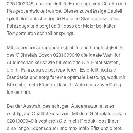
0281003048, das speziell für Fahrzeuge von Citroën und
Kasse
Peugeot entwickelt wurde. Dieses zuverlässige Bauteil
spielt eine entscheidende Rolle im Startprozess Ihres
Fahrzeugs und sorgt dafür, dass der Motor bei kalten
Kontakt
Temperaturen schnell anspringt.
Lieferung
Mit seiner hervorragenden Qualität und Langlebigkeit ist
das Glührelais Bosch 0281003048 die ideale Wahl für
Mein Konto
Automechaniker sowie für versierte DIY-Enthusiasten,
die ihr Fahrzeug selbst reparieren. Es erfüllt höchste
Über uns
Standards und sorgt für eine optimale Leistung, wodurch
Sie sicher sein können, dass Ihr Auto stets zuverlässig
Warenkorb
funktioniert.
Weltweiter Versand
Bei der Auswahl des richtigen Autoersatzteils ist es
wichtig, auf Qualität zu setzen. Mit dem Glührelais Bosch
Zahlungen
0281003048 investieren Sie in ein Produkt, das Ihnen
eine lange Lebensdauer und maximale Effizienz bietet.