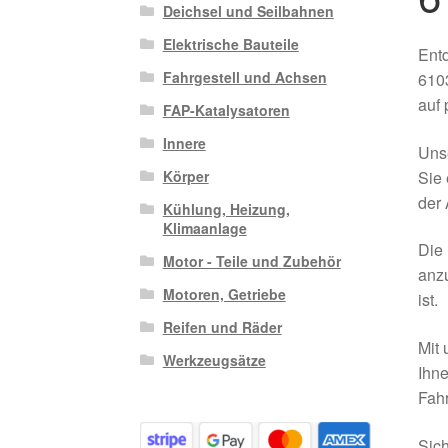
Deichsel und Seilbahnen
Elektrische Bauteile
Entd
Fahrgestell und Achsen
6103
auf 
FAP-Katalysatoren
Innere
Unse
Sie 
Körper
der 
Kühlung, Heizung,
Klimaanlage
Die 
Motor - Teile und Zubehör
anzu
Motoren, Getriebe
ist.
Reifen und Räder
Mit 
Werkzeugsätze
Ihne
Fahr
Sich