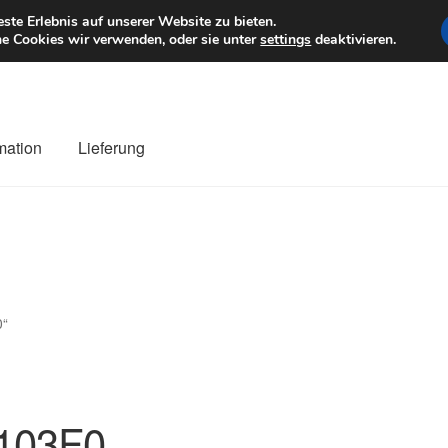
6 EUR
Mo–Fr 9–1
te Erlebnis auf unserer Website zu bieten.
e Cookies wir verwenden, oder sie unter
settings
deaktivieren.
mation
Lieferung
ng
Datenschutz-Bestimmungen
Impressum
Kasse
Kontakt
Liefe
r Versand
Zahlungen
0“
103F0