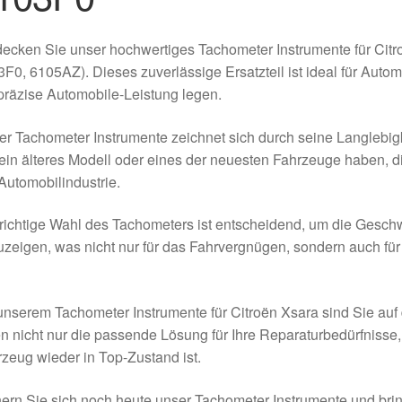
ecken Sie unser hochwertiges Tachometer Instrumente für Cit
F0, 6105AZ). Dieses zuverlässige Ersatzteil ist ideal für Aut
präzise Automobile-Leistung legen.
r Tachometer Instrumente zeichnet sich durch seine Langlebig
ein älteres Modell oder eines der neuesten Fahrzeuge haben, d
Automobilindustrie.
richtige Wahl des Tachometers ist entscheidend, um die Gesch
zeigen, was nicht nur für das Fahrvergnügen, sondern auch für 
unserem Tachometer Instrumente für Citroën Xsara sind Sie auf 
n nicht nur die passende Lösung für Ihre Reparaturbedürfnisse, 
zeug wieder in Top-Zustand ist.
ern Sie sich noch heute unser Tachometer Instrumente und brin