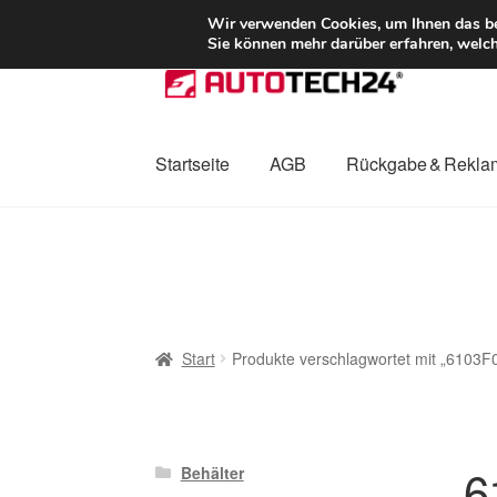
LIEFERUNG ab 
Wir verwenden Cookies, um Ihnen das bes
Sie können mehr darüber erfahren, welch
Zur
Zum
Navigation
Inhalt
springen
springen
Startseite
AGB
Rückgabe & Rekla
Start
AGB
Beschwerden
Beschwerdeordnu
Mein Konto
Über uns
Warenkorb
Weltweite
Start
Produkte verschlagwortet mit „6103F
6
Behälter