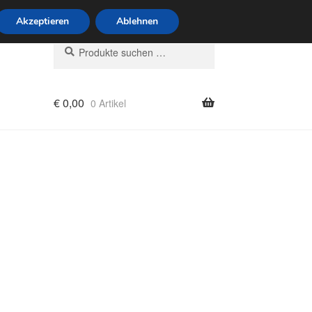
6 Uhr · 0175 7465658
Akzeptieren
Ablehnen
Suchen
Suchen
nach:
€
0,00
0 Artikel
rung