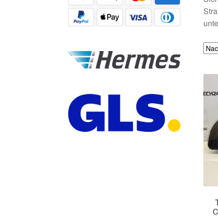
Stra
unte
C