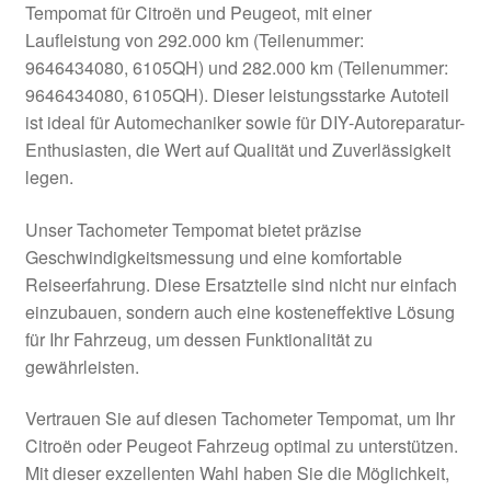
Tempomat für Citroën und Peugeot, mit einer
Kasse
Laufleistung von 292.000 km (Teilenummer:
9646434080, 6105QH) und 282.000 km (Teilenummer:
9646434080, 6105QH). Dieser leistungsstarke Autoteil
Kontakt
ist ideal für Automechaniker sowie für DIY-Autoreparatur-
Enthusiasten, die Wert auf Qualität und Zuverlässigkeit
Lieferung
legen.
Mein Konto
Unser Tachometer Tempomat bietet präzise
Geschwindigkeitsmessung und eine komfortable
Über uns
Reiseerfahrung. Diese Ersatzteile sind nicht nur einfach
einzubauen, sondern auch eine kosteneffektive Lösung
Warenkorb
für Ihr Fahrzeug, um dessen Funktionalität zu
gewährleisten.
Weltweiter Versand
Vertrauen Sie auf diesen Tachometer Tempomat, um Ihr
Zahlungen
Citroën oder Peugeot Fahrzeug optimal zu unterstützen.
Mit dieser exzellenten Wahl haben Sie die Möglichkeit,