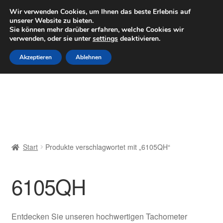
LIEFERUNG ab 6 EUR
Wir verwenden Cookies, um Ihnen das beste Erlebnis auf
unserer Website zu bieten.
Mo–Fr 9–16 Uhr · 0175 7465658
Sie können mehr darüber erfahren, welche Cookies wir
verwenden, oder sie unter
settings
deaktivieren.
Zur
Zum
Menü
Akzeptieren
Ablehnen
Navigation
Inhalt
springen
springen
Start
AGB
Beschwerden
Start
Produkte verschlagwortet mit „6105QH“
Beschwerdeordnung
6105QH
Datenschutz-Bestimmungen
Impressum
Entdecken Sie unseren hochwertigen Tachometer