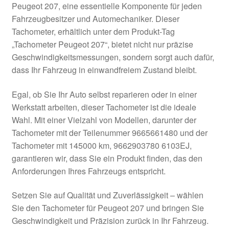
Peugeot 207, eine essentielle Komponente für jeden
Kasse
Fahrzeugbesitzer und Automechaniker. Dieser
Tachometer, erhältlich unter dem Produkt-Tag
„Tachometer Peugeot 207“, bietet nicht nur präzise
Kontakt
Geschwindigkeitsmessungen, sondern sorgt auch dafür,
dass Ihr Fahrzeug in einwandfreiem Zustand bleibt.
Lieferung
Egal, ob Sie Ihr Auto selbst reparieren oder in einer
Mein Konto
Werkstatt arbeiten, dieser Tachometer ist die ideale
Wahl. Mit einer Vielzahl von Modellen, darunter der
Über uns
Tachometer mit der Teilenummer 9665661480 und der
Tachometer mit 145000 km, 9662903780 6103EJ,
Warenkorb
garantieren wir, dass Sie ein Produkt finden, das den
Anforderungen Ihres Fahrzeugs entspricht.
Weltweiter Versand
Setzen Sie auf Qualität und Zuverlässigkeit – wählen
Zahlungen
Sie den Tachometer für Peugeot 207 und bringen Sie
Geschwindigkeit und Präzision zurück in Ihr Fahrzeug.