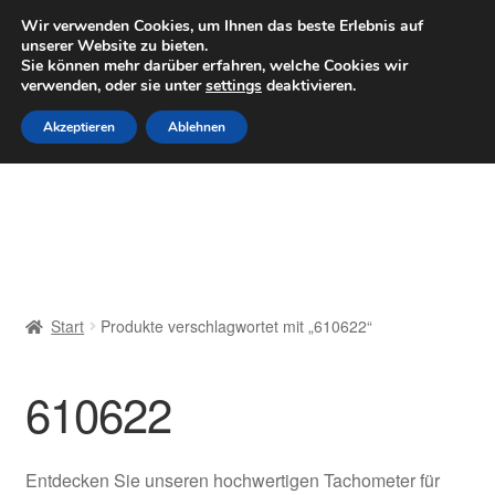
LIEFERUNG ab 6 EUR
Wir verwenden Cookies, um Ihnen das beste Erlebnis auf
unserer Website zu bieten.
Mo–Fr 9–16 Uhr · 0175 7465658
Sie können mehr darüber erfahren, welche Cookies wir
verwenden, oder sie unter
settings
deaktivieren.
Zur
Zum
Menü
Akzeptieren
Ablehnen
Navigation
Inhalt
springen
springen
Start
AGB
Beschwerden
Start
Produkte verschlagwortet mit „610622“
Beschwerdeordnung
610622
Datenschutz-Bestimmungen
Impressum
Entdecken Sie unseren hochwertigen Tachometer für