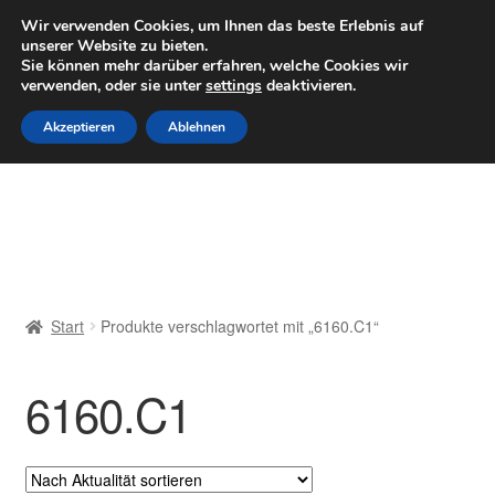
LIEFERUNG ab 6 EUR
Wir verwenden Cookies, um Ihnen das beste Erlebnis auf
unserer Website zu bieten.
Mo–Fr 9–16 Uhr · 0175 7465658
Sie können mehr darüber erfahren, welche Cookies wir
verwenden, oder sie unter
settings
deaktivieren.
Zur
Zum
Menü
Akzeptieren
Ablehnen
Navigation
Inhalt
springen
springen
Start
AGB
Beschwerden
Start
Produkte verschlagwortet mit „6160.C1“
Beschwerdeordnung
6160.C1
Datenschutz-Bestimmungen
Impressum