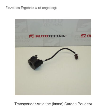
Einzelnes Ergebnis wird angezeigt
Kasse
Kontakt
Lieferung
Mein Konto
Über uns
Warenkorb
Weltweiter Versand
Zahlungen
Transponder-Antenne (Immo) Citroën Peugeot