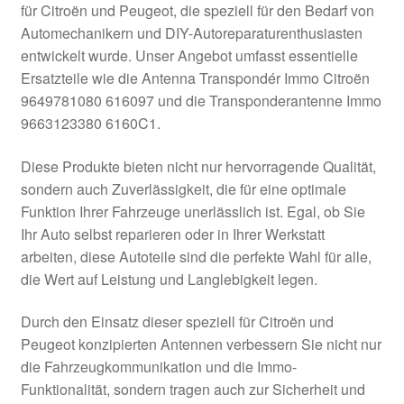
für Citroën und Peugeot, die speziell für den Bedarf von
Kasse
Automechanikern und DIY-Autoreparaturenthusiasten
entwickelt wurde. Unser Angebot umfasst essentielle
Ersatzteile wie die Antenna Transpondér Immo Citroën
Kontakt
9649781080 616097 und die Transponderantenne Immo
9663123380 6160C1.
Lieferung
Diese Produkte bieten nicht nur hervorragende Qualität,
Mein Konto
sondern auch Zuverlässigkeit, die für eine optimale
Funktion Ihrer Fahrzeuge unerlässlich ist. Egal, ob Sie
Über uns
Ihr Auto selbst reparieren oder in Ihrer Werkstatt
arbeiten, diese Autoteile sind die perfekte Wahl für alle,
Warenkorb
die Wert auf Leistung und Langlebigkeit legen.
Weltweiter Versand
Durch den Einsatz dieser speziell für Citroën und
Peugeot konzipierten Antennen verbessern Sie nicht nur
Zahlungen
die Fahrzeugkommunikation und die Immo-
Funktionalität, sondern tragen auch zur Sicherheit und