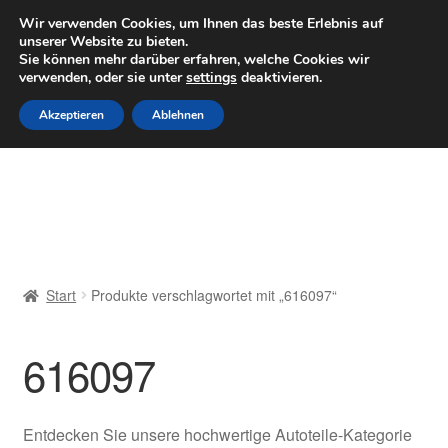
LIEFERUNG ab 6 EUR
Wir verwenden Cookies, um Ihnen das beste Erlebnis auf
unserer Website zu bieten.
Mo–Fr 9–16 Uhr · 0175 7465658
Sie können mehr darüber erfahren, welche Cookies wir
verwenden, oder sie unter
settings
deaktivieren.
Zur
Zum
Menü
Akzeptieren
Ablehnen
Navigation
Inhalt
springen
springen
Start
AGB
Beschwerden
Start
Produkte verschlagwortet mit „616097“
Beschwerdeordnung
616097
Datenschutz-Bestimmungen
Impressum
Entdecken Sie unsere hochwertige Autoteile-Kategorie