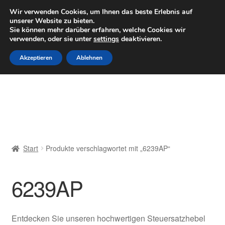
LIEFERUNG ab 6 EUR
Wir verwenden Cookies, um Ihnen das beste Erlebnis auf
unserer Website zu bieten.
Mo–Fr 9–16 Uhr · 0175 7465658
Sie können mehr darüber erfahren, welche Cookies wir
verwenden, oder sie unter
settings
deaktivieren.
Zur
Zum
Menü
Akzeptieren
Ablehnen
Navigation
Inhalt
springen
springen
Start
AGB
Beschwerden
Start
Produkte verschlagwortet mit „6239AP“
Beschwerdeordnung
6239AP
Datenschutz-Bestimmungen
Impressum
Entdecken Sie unseren hochwertigen Steuersatzhebel