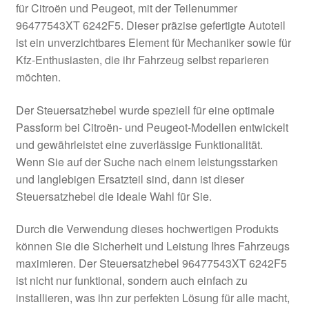
für Citroën und Peugeot, mit der Teilenummer
Kasse
96477543XT 6242F5. Dieser präzise gefertigte Autoteil
ist ein unverzichtbares Element für Mechaniker sowie für
Kfz-Enthusiasten, die ihr Fahrzeug selbst reparieren
Kontakt
möchten.
Lieferung
Der Steuersatzhebel wurde speziell für eine optimale
Passform bei Citroën- und Peugeot-Modellen entwickelt
Mein Konto
und gewährleistet eine zuverlässige Funktionalität.
Wenn Sie auf der Suche nach einem leistungsstarken
Über uns
und langlebigen Ersatzteil sind, dann ist dieser
Steuersatzhebel die ideale Wahl für Sie.
Warenkorb
Durch die Verwendung dieses hochwertigen Produkts
Weltweiter Versand
können Sie die Sicherheit und Leistung Ihres Fahrzeugs
maximieren. Der Steuersatzhebel 96477543XT 6242F5
Zahlungen
ist nicht nur funktional, sondern auch einfach zu
installieren, was ihn zur perfekten Lösung für alle macht,