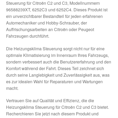
Steuerung für Citroën C2 und C3, Modellnummern
Kasse
96588239XT, 6252C3 und 6252C4. Dieses Produkt ist
ein unverzichtbarer Bestandteil für jeden erfahrenen
Automechaniker und Hobby-Schrauber, der
Kontakt
Auffrischungsarbeiten an Citroën oder Peugeot
Fahrzeugen durchführt.
Lieferung
Die Heizungsklima Steuerung sorgt nicht nur für eine
Mein Konto
optimale Klimatisierung im Innenraum Ihres Fahrzeugs,
sondern verbessert auch die Benutzererfahrung und den
Über uns
Komfort während der Fahrt. Dieses Teil zeichnet sich
durch seine Langlebigkeit und Zuverlässigkeit aus, was
Warenkorb
es zur idealen Wahl für Reparaturen und Wartungen
macht.
Weltweiter Versand
Vertrauen Sie auf Qualität und Effizienz, die die
Zahlungen
Heizungsklima Steuerung für Citroën C2 und C3 bietet.
Recherchieren Sie jetzt nach diesem Produkt und