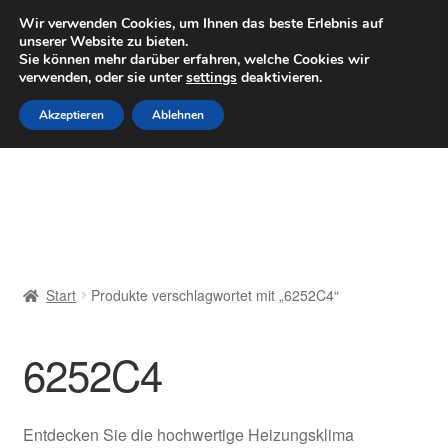
LIEFERUNG ab 6 EUR
Wir verwenden Cookies, um Ihnen das beste Erlebnis auf
unserer Website zu bieten.
Mo–Fr 9–16 Uhr · 0175 7465658
Sie können mehr darüber erfahren, welche Cookies wir
verwenden, oder sie unter
settings
deaktivieren.
Zur
Zum
Menü
Akzeptieren
Ablehnen
Navigation
Inhalt
springen
springen
Start
AGB
Beschwerden
Start
Produkte verschlagwortet mit „6252C4“
Beschwerdeordnung
6252C4
Datenschutz-Bestimmungen
Impressum
Entdecken Sie die hochwertige Heizungsklima