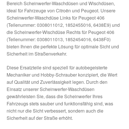
Bereich Scheinwerfer-Waschdüsen und Wischdüsen,
Kasse
ideal für Fahrzeuge von Citroën und Peugeot. Unsere
Scheinwerfer-Waschdüse Links für Peugeot 406
(Teilenummer: 0308011012, 1852455016, 6438E9) und
Kontakt
die Scheinwerfer-Wischdüse Rechts für Peugeot 406
(Teilenummer: 0308011013, 1852454016, 6438F0)
Lieferung
bieten Ihnen die perfekte Lösung für optimale Sicht und
Sicherheit im Straßenverkehr.
Mein Konto
Diese Ersatzteile sind speziell für autobegeisterte
Über uns
Mechaniker und Hobby-Schrauber konzipiert, die Wert
auf Qualität und Zuverlässigkeit legen. Durch den
Warenkorb
Einsatz unserer Scheinwerfer-Waschdüsen
gewährleisten Sie, dass die Scheinwerfer Ihres
Weltweiter Versand
Fahrzeugs stets sauber und funktionsfähig sind, was
nicht nur die Sicht verbessert, sondern auch die
Zahlungen
Sicherheit auf der Straße erhöht.