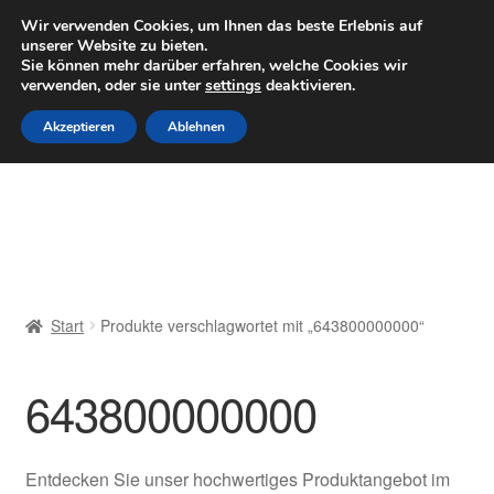
LIEFERUNG ab 6 EUR
Wir verwenden Cookies, um Ihnen das beste Erlebnis auf
unserer Website zu bieten.
Mo–Fr 9–16 Uhr · 0175 7465658
Sie können mehr darüber erfahren, welche Cookies wir
verwenden, oder sie unter
settings
deaktivieren.
Zur
Zum
Menü
Akzeptieren
Ablehnen
Navigation
Inhalt
springen
springen
Start
AGB
Beschwerden
Start
Produkte verschlagwortet mit „643800000000“
Beschwerdeordnung
643800000000
Datenschutz-Bestimmungen
Impressum
Entdecken Sie unser hochwertiges Produktangebot im