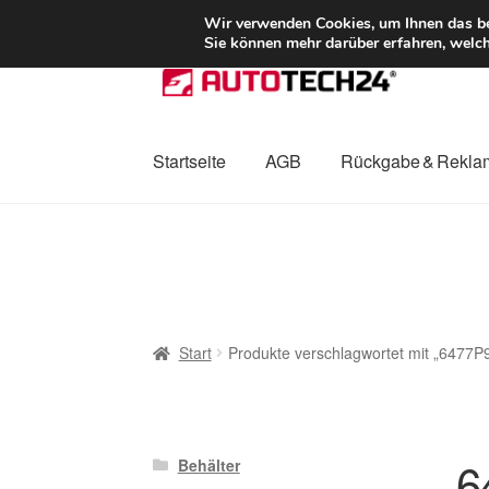
LIEFERUNG ab 
Wir verwenden Cookies, um Ihnen das bes
Sie können mehr darüber erfahren, welch
Zur
Zum
Navigation
Inhalt
springen
springen
Startseite
AGB
Rückgabe & Rekla
Start
AGB
Beschwerden
Beschwerdeordnu
Mein Konto
Über uns
Warenkorb
Weltweite
Start
Produkte verschlagwortet mit „6477P
6
Behälter