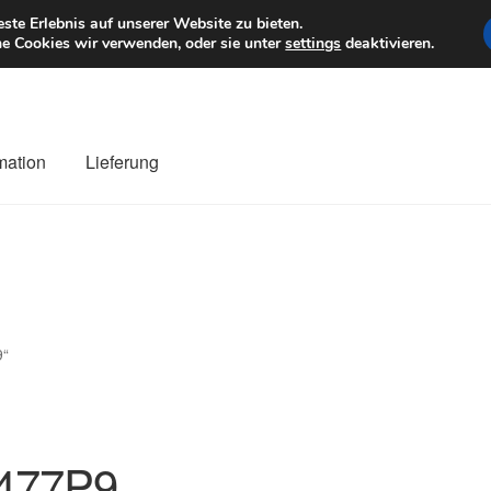
6 EUR
Mo–Fr 9–1
te Erlebnis auf unserer Website zu bieten.
e Cookies wir verwenden, oder sie unter
settings
deaktivieren.
mation
Lieferung
ng
Datenschutz-Bestimmungen
Impressum
Kasse
Kontakt
Liefe
r Versand
Zahlungen
9“
477P9