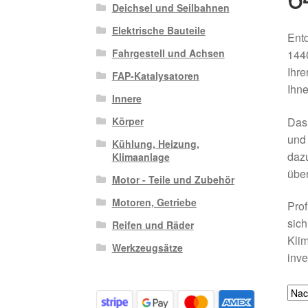
Deichsel und Seilbahnen
Elektrische Bauteile
Entd
Fahrgestell und Achsen
1440
Ihre
FAP-Katalysatoren
Ihne
Innere
Das 
Körper
und 
Kühlung, Heizung,
dazu
Klimaanlage
über
Motor - Teile und Zubehör
Motoren, Getriebe
Prof
sich
Reifen und Räder
Klim
Werkzeugsätze
inve