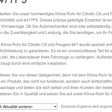
ecken Sie unser hochwertiges Klima-Rohr für Citroën C8 und 
030980 und 6477P9. Dieses präzise gefertigte Ersatzteil ist en
r Klimaanlage. Ob Sie Automechaniker sind oder selbstständig 
n die Zuverlässigkeit und Leistung, die Sie benötigen, um Ihr F
Klima-Rohr für Citroën C8 und Peugeot 807 wurde speziell entwi
Kühlleistung zu garantieren. Es ist ein unverzichtbares Teil für
 bei, die Lebensdauer Ihres Fahrzeugs zu verlängern. Außerdem
zeugt durch eine einfache Installation.
itieren Sie von dieser Gelegenheit, denn mit dem Klima-Rohr f
 ein Produkt, das nicht nur funktional, sondern auch wirtschaftlich
aanlage und bieten Sie sich selbst und Ihren Kunden den beste
stieren Sie in Qualität und setzen Sie auf unser Klima-Rohr fü
Einzelnes Ergebnis wird angezei