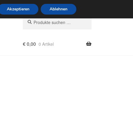
6 Uhr · 0175 7465658
Akzeptieren
Ablehnen
Suchen
Suchen
nach:
€
0,00
0 Artikel
rung