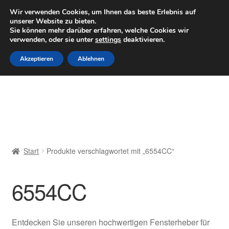
LIEFERUNG ab 6 EUR
Wir verwenden Cookies, um Ihnen das beste Erlebnis auf
unserer Website zu bieten.
Mo–Fr 9–16 Uhr · 0175 7465658
Sie können mehr darüber erfahren, welche Cookies wir
verwenden, oder sie unter
settings
deaktivieren.
Zur
Zum
Menü
Akzeptieren
Ablehnen
Navigation
Inhalt
springen
springen
Start
AGB
Beschwerden
Start
Produkte verschlagwortet mit „6554CC“
Beschwerdeordnung
6554CC
Datenschutz-Bestimmungen
Impressum
Entdecken Sie unseren hochwertigen Fensterheber für