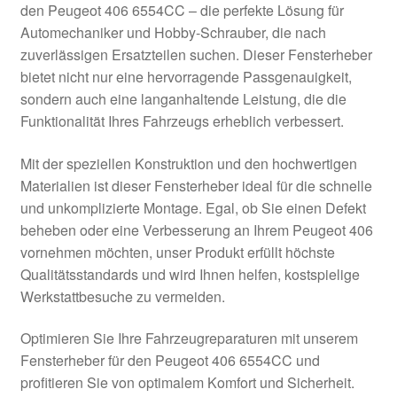
den Peugeot 406 6554CC – die perfekte Lösung für
Kasse
Automechaniker und Hobby-Schrauber, die nach
zuverlässigen Ersatzteilen suchen. Dieser Fensterheber
bietet nicht nur eine hervorragende Passgenauigkeit,
Kontakt
sondern auch eine langanhaltende Leistung, die die
Funktionalität Ihres Fahrzeugs erheblich verbessert.
Lieferung
Mit der speziellen Konstruktion und den hochwertigen
Mein Konto
Materialien ist dieser Fensterheber ideal für die schnelle
und unkomplizierte Montage. Egal, ob Sie einen Defekt
Über uns
beheben oder eine Verbesserung an Ihrem Peugeot 406
vornehmen möchten, unser Produkt erfüllt höchste
Warenkorb
Qualitätsstandards und wird Ihnen helfen, kostspielige
Werkstattbesuche zu vermeiden.
Weltweiter Versand
Optimieren Sie Ihre Fahrzeugreparaturen mit unserem
Zahlungen
Fensterheber für den Peugeot 406 6554CC und
profitieren Sie von optimalem Komfort und Sicherheit.