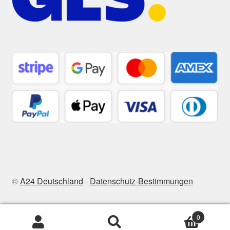
©
A24 Deutschland
-
Datenschutz-Bestimmungen
0
Suchen
Suchen