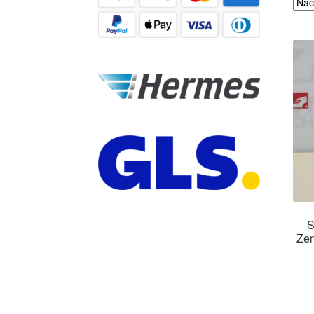
S
Zen