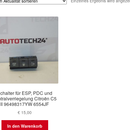
Einzelnes Ergebnis wird angezei
chalter für ESP, PDC und
tralverriegelung Citroën C5
II 96498317YW 6554JF
€
15,00
In den Warenkorb