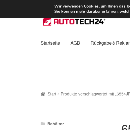
LIEFERUNG ab 
Wir verwenden Cookies, um Ihnen das bes
Sie können mehr darüber erfahren, welch
Zur
Zum
Navigation
Inhalt
springen
springen
Startseite
AGB
Rückgabe & Rekla
Start
AGB
Beschwerden
Beschwerdeordnu
Mein Konto
Über uns
Warenkorb
Weltweite
Start
Produkte verschlagwortet mit „6554J
6
Behälter