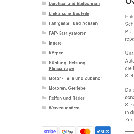
Deichsel und Seilbahnen
Elektrische Bauteile
Entd
Fahrgestell und Achsen
Scha
Prod
FAP-Katalysatoren
repa
Innere
Unse
Körper
Auto
Kühlung, Heizung,
die 
Klimaanlage
Sich
Motor - Teile und Zubehör
Motoren, Getriebe
Durc
sond
Reifen und Räder
Sie 
Werkzeugsätze
in d
Zent