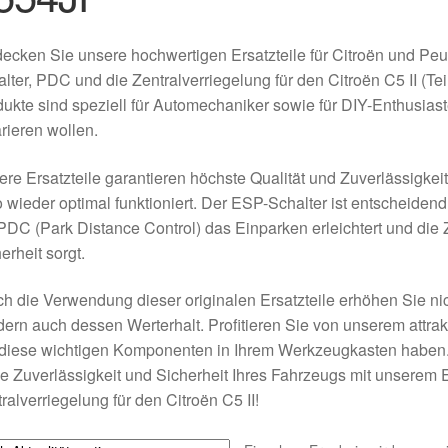
ecken Sie unsere hochwertigen Ersatzteile für Citroën und Pe
lter, PDC und die Zentralverriegelung für den Citroën C5 II 
ukte sind speziell für Automechaniker sowie für DIY-Enthusiaste
rieren wollen.
re Ersatzteile garantieren höchste Qualität und Zuverlässigkeit
 wieder optimal funktioniert. Der ESP-Schalter ist entscheidend 
PDC (Park Distance Control) das Einparken erleichtert und die Z
erheit sorgt.
h die Verwendung dieser originalen Ersatzteile erhöhen Sie nic
ern auch dessen Werterhalt. Profitieren Sie von unserem attrak
diese wichtigen Komponenten in Ihrem Werkzeugkasten haben. W
ie Zuverlässigkeit und Sicherheit Ihres Fahrzeugs mit unserem
ralverriegelung für den Citroën C5 II!