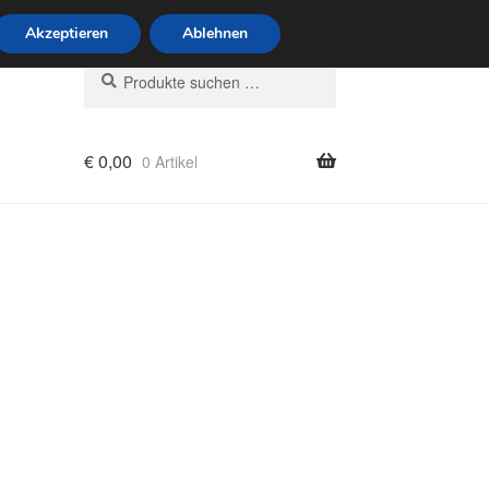
6 Uhr · 0175 7465658
Akzeptieren
Ablehnen
Suchen
Suchen
nach:
€
0,00
0 Artikel
rung