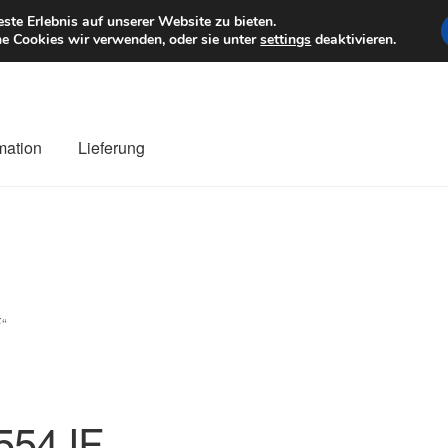
6 EUR
Mo–Fr 9–1
te Erlebnis auf unserer Website zu bieten.
e Cookies wir verwenden, oder sie unter
settings
deaktivieren.
mation
Lieferung
ng
Datenschutz-Bestimmungen
Impressum
Kasse
Kontakt
Liefe
r Versand
Zahlungen
F“
554JF