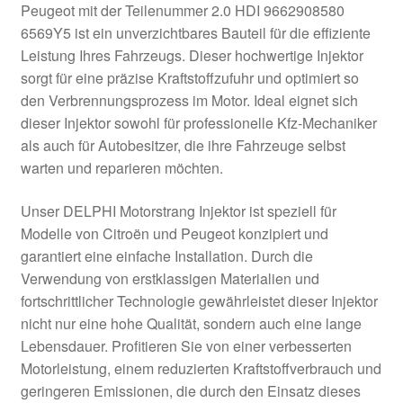
Peugeot mit der Teilenummer 2.0 HDI 9662908580
Kasse
6569Y5 ist ein unverzichtbares Bauteil für die effiziente
Leistung Ihres Fahrzeugs. Dieser hochwertige Injektor
sorgt für eine präzise Kraftstoffzufuhr und optimiert so
Kontakt
den Verbrennungsprozess im Motor. Ideal eignet sich
dieser Injektor sowohl für professionelle Kfz-Mechaniker
Lieferung
als auch für Autobesitzer, die ihre Fahrzeuge selbst
warten und reparieren möchten.
Mein Konto
Unser DELPHI Motorstrang Injektor ist speziell für
Über uns
Modelle von Citroën und Peugeot konzipiert und
garantiert eine einfache Installation. Durch die
Warenkorb
Verwendung von erstklassigen Materialien und
fortschrittlicher Technologie gewährleistet dieser Injektor
Weltweiter Versand
nicht nur eine hohe Qualität, sondern auch eine lange
Lebensdauer. Profitieren Sie von einer verbesserten
Zahlungen
Motorleistung, einem reduzierten Kraftstoffverbrauch und
geringeren Emissionen, die durch den Einsatz dieses