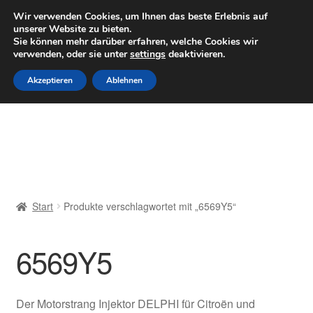
LIEFERUNG ab 6 EUR
Wir verwenden Cookies, um Ihnen das beste Erlebnis auf
unserer Website zu bieten.
Mo–Fr 9–16 Uhr · 0175 7465658
Sie können mehr darüber erfahren, welche Cookies wir
verwenden, oder sie unter
settings
deaktivieren.
Zur
Zum
Menü
Akzeptieren
Ablehnen
Navigation
Inhalt
springen
springen
Start
AGB
Beschwerden
Start
Produkte verschlagwortet mit „6569Y5“
Beschwerdeordnung
6569Y5
Datenschutz-Bestimmungen
Impressum
Der Motorstrang Injektor DELPHI für Citroën und