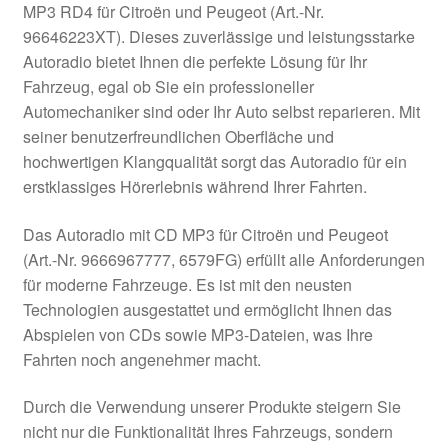
MP3 RD4 für Citroën und Peugeot (Art.-Nr.
Kasse
96646223XT). Dieses zuverlässige und leistungsstarke
Autoradio bietet Ihnen die perfekte Lösung für Ihr
Fahrzeug, egal ob Sie ein professioneller
Kontakt
Automechaniker sind oder Ihr Auto selbst reparieren. Mit
seiner benutzerfreundlichen Oberfläche und
Lieferung
hochwertigen Klangqualität sorgt das Autoradio für ein
erstklassiges Hörerlebnis während Ihrer Fahrten.
Mein Konto
Das Autoradio mit CD MP3 für Citroën und Peugeot
Über uns
(Art.-Nr. 9666967777, 6579FG) erfüllt alle Anforderungen
für moderne Fahrzeuge. Es ist mit den neusten
Warenkorb
Technologien ausgestattet und ermöglicht Ihnen das
Abspielen von CDs sowie MP3-Dateien, was Ihre
Weltweiter Versand
Fahrten noch angenehmer macht.
Zahlungen
Durch die Verwendung unserer Produkte steigern Sie
nicht nur die Funktionalität Ihres Fahrzeugs, sondern