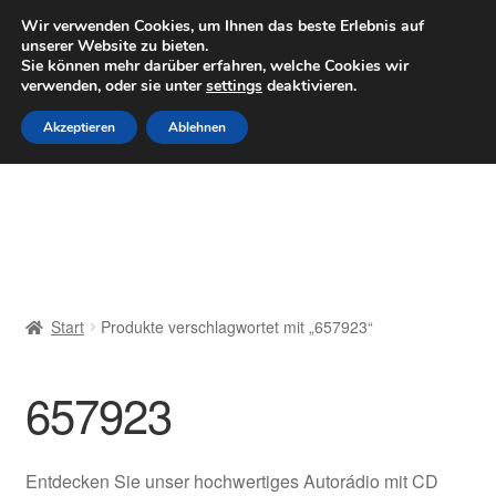
LIEFERUNG ab 6 EUR
Wir verwenden Cookies, um Ihnen das beste Erlebnis auf
unserer Website zu bieten.
Mo–Fr 9–16 Uhr · 0175 7465658
Sie können mehr darüber erfahren, welche Cookies wir
verwenden, oder sie unter
settings
deaktivieren.
Zur
Zum
Menü
Akzeptieren
Ablehnen
Navigation
Inhalt
springen
springen
Start
AGB
Beschwerden
Start
Produkte verschlagwortet mit „657923“
Beschwerdeordnung
657923
Datenschutz-Bestimmungen
Impressum
Entdecken Sie unser hochwertiges Autorádio mit CD