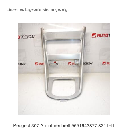
Einzelnes Ergebnis wird angezeigt
Kasse
Kontakt
Lieferung
Mein Konto
Über uns
Warenkorb
Weltweiter Versand
Zahlungen
Peugeot 307 Armaturenbrett 9651943877 8211HT