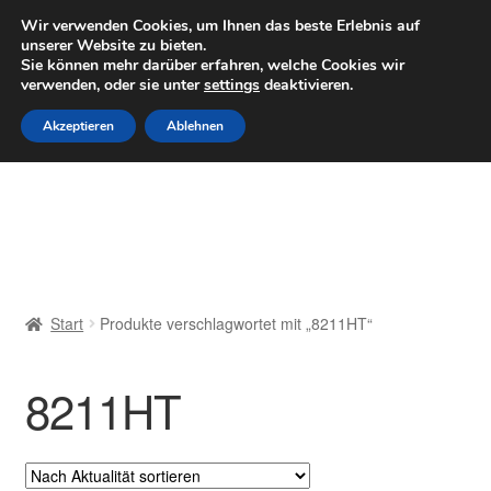
LIEFERUNG ab 6 EUR
Wir verwenden Cookies, um Ihnen das beste Erlebnis auf
unserer Website zu bieten.
Mo–Fr 9–16 Uhr · 0175 7465658
Sie können mehr darüber erfahren, welche Cookies wir
verwenden, oder sie unter
settings
deaktivieren.
Zur
Zum
Menü
Akzeptieren
Ablehnen
Navigation
Inhalt
springen
springen
Start
AGB
Beschwerden
Start
Produkte verschlagwortet mit „8211HT“
Beschwerdeordnung
8211HT
Datenschutz-Bestimmungen
Impressum