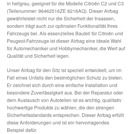
in hellgrau, geeignet für die Modelle Citroën C2 und C3
Kasse
(Teilenummer: 96462516ZE 8216AQ). Dieser Airbag
gewährleistet nicht nur die Sicherheit der Insassen,
sondern trägt auch zur optimalen Funktionalität Ihres
Kontakt
Fahrzeugs bei. Als essenzielles Bauteil für Citroën und
Peugeot-Fahrzeuge ist dieser Airbag eine ideale Wahl
Lieferung
für Automechaniker und Hobbymechaniker, die Wert auf
Qualität und Sicherheit legen.
Mein Konto
Unser Airbag für den Sitz ist speziell entwickelt, um im
Über uns
Fall eines Unfalls den bestmöglichen Schutz zu bieten.
Er zeichnet sich durch eine einfache Installation und
Warenkorb
besondere Zuverlässigkeit aus. Bei der Reparatur oder
dem Austausch von Autoteilen ist es wichtig, qualitativ
Weltweiter Versand
hochwertige Produkte zu wählen, die den strengen
Sicherheitsstandards entsprechen. Dieser Airbag erfüllt
Zahlungen
diese Anforderungen und ist ein hervorragendes
Beispiel dafür.