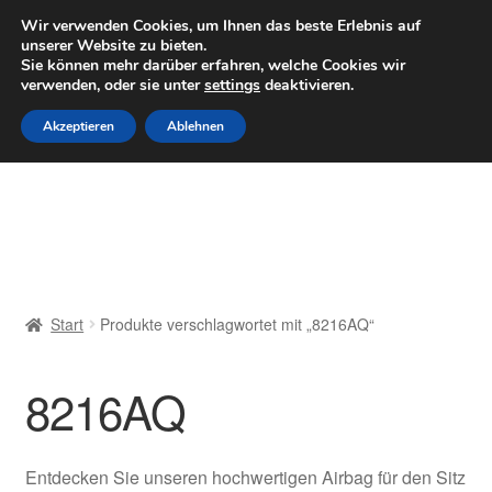
LIEFERUNG ab 6 EUR
Wir verwenden Cookies, um Ihnen das beste Erlebnis auf
unserer Website zu bieten.
Mo–Fr 9–16 Uhr · 0175 7465658
Sie können mehr darüber erfahren, welche Cookies wir
verwenden, oder sie unter
settings
deaktivieren.
Zur
Zum
Menü
Akzeptieren
Ablehnen
Navigation
Inhalt
springen
springen
Start
AGB
Beschwerden
Start
Produkte verschlagwortet mit „8216AQ“
Beschwerdeordnung
8216AQ
Datenschutz-Bestimmungen
Impressum
Entdecken Sie unseren hochwertigen Airbag für den Sitz