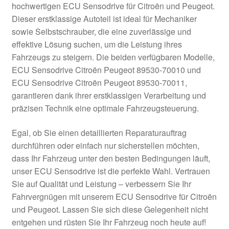
hochwertigen ECU Sensodrive für Citroën und Peugeot.
Kasse
Dieser erstklassige Autoteil ist ideal für Mechaniker
sowie Selbstschrauber, die eine zuverlässige und
effektive Lösung suchen, um die Leistung ihres
Kontakt
Fahrzeugs zu steigern. Die beiden verfügbaren Modelle,
ECU Sensodrive Citroën Peugeot 89530-70010 und
Lieferung
ECU Sensodrive Citroën Peugeot 89530-70011,
garantieren dank ihrer erstklassigen Verarbeitung und
Mein Konto
präzisen Technik eine optimale Fahrzeugsteuerung.
Über uns
Egal, ob Sie einen detaillierten Reparaturauftrag
durchführen oder einfach nur sicherstellen möchten,
Warenkorb
dass Ihr Fahrzeug unter den besten Bedingungen läuft,
unser ECU Sensodrive ist die perfekte Wahl. Vertrauen
Weltweiter Versand
Sie auf Qualität und Leistung – verbessern Sie Ihr
Fahrvergnügen mit unserem ECU Sensodrive für Citroën
Zahlungen
und Peugeot. Lassen Sie sich diese Gelegenheit nicht
entgehen und rüsten Sie Ihr Fahrzeug noch heute auf!