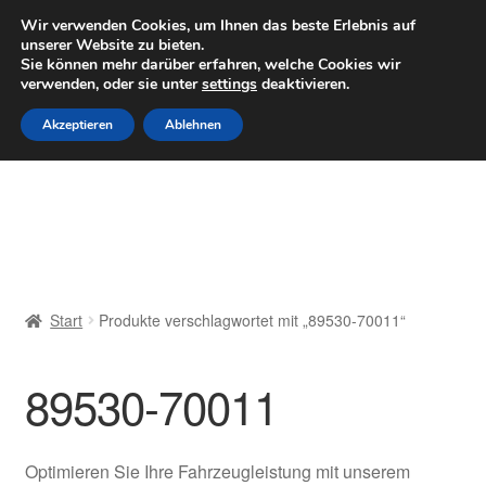
LIEFERUNG ab 6 EUR
Wir verwenden Cookies, um Ihnen das beste Erlebnis auf
unserer Website zu bieten.
Mo–Fr 9–16 Uhr · 0175 7465658
Sie können mehr darüber erfahren, welche Cookies wir
verwenden, oder sie unter
settings
deaktivieren.
Zur
Zum
Menü
Akzeptieren
Ablehnen
Navigation
Inhalt
springen
springen
Start
AGB
Beschwerden
Start
Produkte verschlagwortet mit „89530-70011“
Beschwerdeordnung
89530-70011
Datenschutz-Bestimmungen
Impressum
Optimieren Sie Ihre Fahrzeugleistung mit unserem