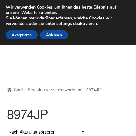
LIEFERUNG ab 6 EUR
Wir verwenden Cookies, um Ihnen das beste Erlebnis auf
unserer Website zu bieten.
Mo–Fr 9–16 Uhr · 0175 7465658
Sie können mehr darüber erfahren, welche Cookies wir
verwenden, oder sie unter
settings
deaktivieren.
Zur
Zum
Menü
Akzeptieren
Ablehnen
Navigation
Inhalt
springen
springen
Start
AGB
Beschwerden
Start
Produkte verschlagwortet mit „8974JP“
Beschwerdeordnung
8974JP
Datenschutz-Bestimmungen
Impressum