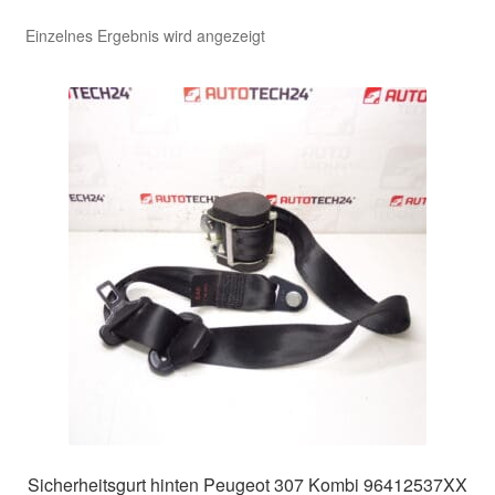
Einzelnes Ergebnis wird angezeigt
Kasse
Kontakt
Lieferung
Mein Konto
Über uns
Warenkorb
Weltweiter Versand
Zahlungen
Sicherheitsgurt hinten Peugeot 307 Kombi 96412537XX