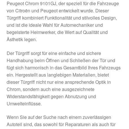
Peugeot Chrom 9101GJ, der speziell für die Fahrzeuge
Kasse
von Citroën und Peugeot entwickelt wurde. Dieser
Türgriff kombiniert Funktionalität und stilvolles Design,
und ist die ideale Wahl für Automechaniker und
Kontakt
begeisterte Heimwerker, die Wert auf Qualität und
Ästhetik legen.
Lieferung
Der Türgriff sorgt für eine einfache und sichere
Mein Konto
Handhabung beim Öffnen und Schließen der Tür und
fügt sich harmonisch in das Gesamtbild Ihres Fahrzeugs
Über uns
ein. Hergestellt aus langlebigen Materialien, bietet
dieser Türgriff nicht nur eine ansprechende Optik in
Warenkorb
Chrom, sondern auch eine ausgezeichnete
Widerstandsfähigkeit gegen Abnutzung und
Weltweiter Versand
Umwelteinflüsse.
Zahlungen
Wenn Sie auf der Suche nach einem zuverlässigen
Autoteil sind, das sowohl für Reparaturen als auch für