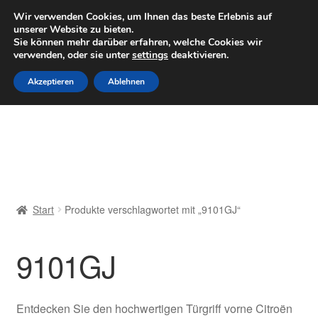
LIEFERUNG ab 6 EUR
Wir verwenden Cookies, um Ihnen das beste Erlebnis auf
unserer Website zu bieten.
Mo–Fr 9–16 Uhr · 0175 7465658
Sie können mehr darüber erfahren, welche Cookies wir
verwenden, oder sie unter
settings
deaktivieren.
Zur
Zum
Menü
Akzeptieren
Ablehnen
Navigation
Inhalt
springen
springen
Start
AGB
Beschwerden
Start
Produkte verschlagwortet mit „9101GJ“
Beschwerdeordnung
9101GJ
Datenschutz-Bestimmungen
Impressum
Entdecken Sie den hochwertigen Türgriff vorne Citroën