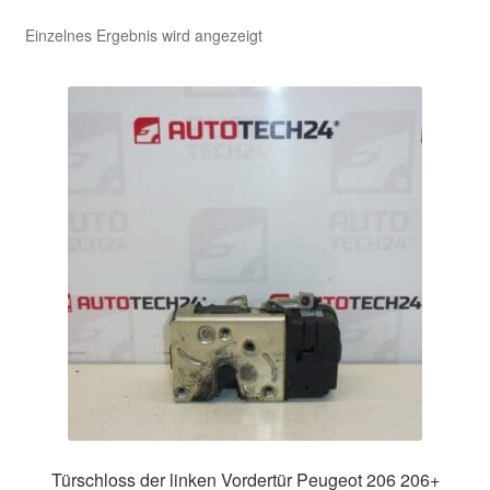
Einzelnes Ergebnis wird angezeigt
Kasse
Kontakt
Lieferung
Mein Konto
Über uns
Warenkorb
Weltweiter Versand
Zahlungen
Türschloss der linken Vordertür Peugeot 206 206+