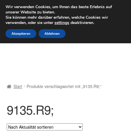
LIEFERUNG ab 6 EUR
Wir verwenden Cookies, um Ihnen das beste Erlebnis auf
unserer Website zu bieten.
Mo–Fr 9–16 Uhr · 0175 7465658
Sie können mehr darüber erfahren, welche Cookies wir
verwenden, oder sie unter
settings
deaktivieren.
Zur
Zum
Menü
Akzeptieren
Ablehnen
Navigation
Inhalt
springen
springen
Start
AGB
Beschwerden
Start
Produkte verschlagwortet mit „9135.R9;“
Beschwerdeordnung
9135.R9;
Datenschutz-Bestimmungen
Impressum