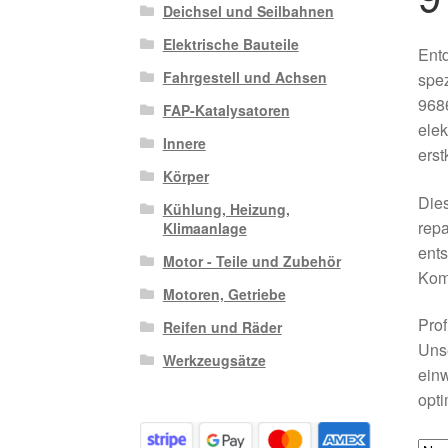
Deichsel und Seilbahnen
Elektrische Bauteile
Entd
Fahrgestell und Achsen
spez
968
FAP-Katalysatoren
elek
Innere
erst
Körper
Dies
Kühlung, Heizung,
repa
Klimaanlage
ents
Motor - Teile und Zubehör
Komf
Motoren, Getriebe
Prof
Reifen und Räder
Unse
Werkzeugsätze
einw
opti