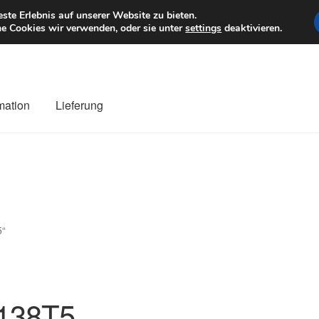
6 EUR
Mo–Fr 9–1
te Erlebnis auf unserer Website zu bieten.
e Cookies wir verwenden, oder sie unter
settings
deaktivieren.
mation
Lieferung
ng
Datenschutz-Bestimmungen
Impressum
Kasse
Kontakt
Liefe
r Versand
Zahlungen
5“
138T5