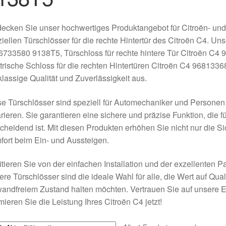
ecken Sie unser hochwertiges Produktangebot für Citroën- und
iellen Türschlösser für die rechte Hintertür des Citroën C4. 
6733580 9138T5, Türschloss für rechte hintere Tür Citroën C
trische Schloss für die rechten Hintertüren Citroën C4 968133
klassige Qualität und Zuverlässigkeit aus.
e Türschlösser sind speziell für Automechaniker und Personen k
rieren. Sie garantieren eine sichere und präzise Funktion, die f
cheidend ist. Mit diesen Produkten erhöhen Sie nicht nur die S
ort beim Ein- und Aussteigen.
itieren Sie von der einfachen Installation und der exzellenten 
re Türschlösser sind die ideale Wahl für alle, die Wert auf Qual
andfreiem Zustand halten möchten. Vertrauen Sie auf unsere E
mieren Sie die Leistung Ihres Citroën C4 jetzt!