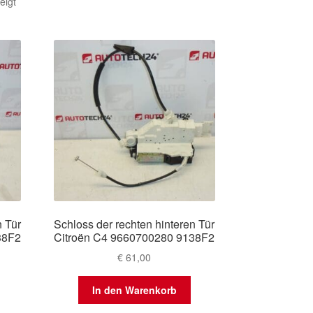
Nach
eigt
Aktualität
sortiert
n Tür
Schloss der rechten hinteren Tür
38F2
Citroën C4 9660700280 9138F2
€
61,00
In den Warenkorb