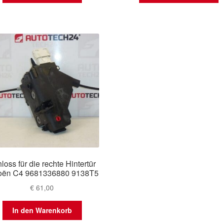
loss für die rechte Hintertür
roën C4 9681336880 9138T5
€
61,00
In den Warenkorb