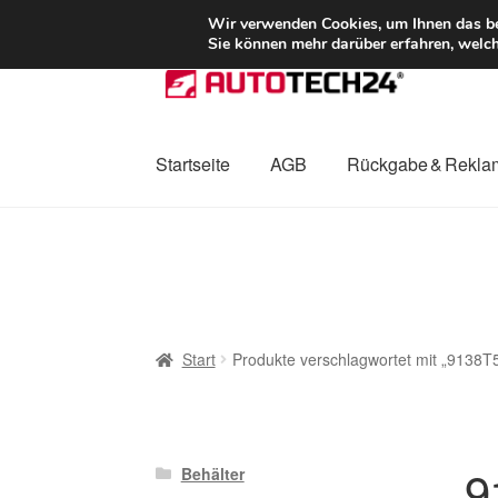
LIEFERUNG ab 
Wir verwenden Cookies, um Ihnen das bes
Sie können mehr darüber erfahren, welch
Zur
Zum
Navigation
Inhalt
springen
springen
Startseite
AGB
Rückgabe & Rekla
Start
AGB
Beschwerden
Beschwerdeordnu
Mein Konto
Über uns
Warenkorb
Weltweite
Start
Produkte verschlagwortet mit „9138T
9
Behälter