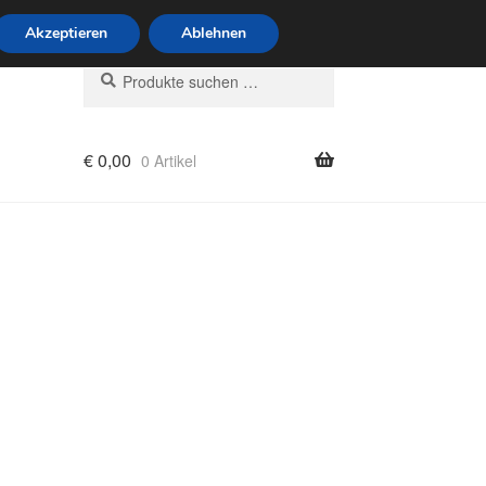
6 Uhr · 0175 7465658
Akzeptieren
Ablehnen
Suchen
Suchen
nach:
€
0,00
0 Artikel
rung