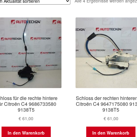
Alle 4 Ergebnisse werden angez
hloss für die rechte hintere
Schloss der rechten hintere
ür Citroën C4 9686733580
Citroën C4 9647175080 91
9138T5
9138T5
€
61,00
€
61,00
In den Warenkorb
In den Warenkorb