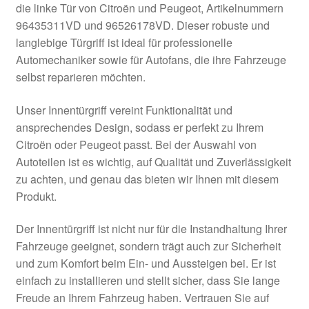
die linke Tür von Citroën und Peugeot, Artikelnummern
Kasse
96435311VD und 96526178VD. Dieser robuste und
langlebige Türgriff ist ideal für professionelle
Automechaniker sowie für Autofans, die ihre Fahrzeuge
Kontakt
selbst reparieren möchten.
Lieferung
Unser Innentürgriff vereint Funktionalität und
ansprechendes Design, sodass er perfekt zu Ihrem
Mein Konto
Citroën oder Peugeot passt. Bei der Auswahl von
Autoteilen ist es wichtig, auf Qualität und Zuverlässigkeit
Über uns
zu achten, und genau das bieten wir Ihnen mit diesem
Produkt.
Warenkorb
Der Innentürgriff ist nicht nur für die Instandhaltung Ihrer
Weltweiter Versand
Fahrzeuge geeignet, sondern trägt auch zur Sicherheit
und zum Komfort beim Ein- und Aussteigen bei. Er ist
Zahlungen
einfach zu installieren und stellt sicher, dass Sie lange
Freude an Ihrem Fahrzeug haben. Vertrauen Sie auf