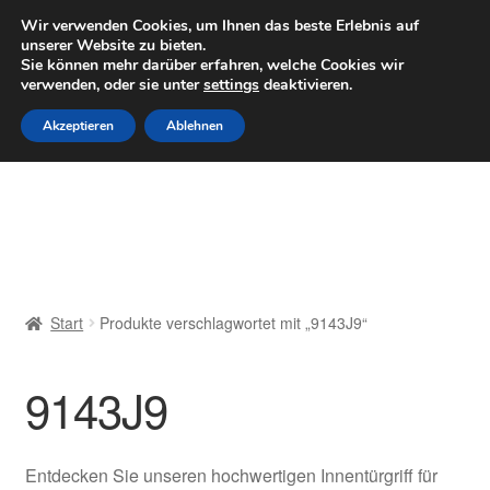
LIEFERUNG ab 6 EUR
Wir verwenden Cookies, um Ihnen das beste Erlebnis auf
unserer Website zu bieten.
Mo–Fr 9–16 Uhr · 0175 7465658
Sie können mehr darüber erfahren, welche Cookies wir
verwenden, oder sie unter
settings
deaktivieren.
Zur
Zum
Menü
Akzeptieren
Ablehnen
Navigation
Inhalt
springen
springen
Start
AGB
Beschwerden
Start
Produkte verschlagwortet mit „9143J9“
Beschwerdeordnung
9143J9
Datenschutz-Bestimmungen
Impressum
Entdecken Sie unseren hochwertigen Innentürgriff für