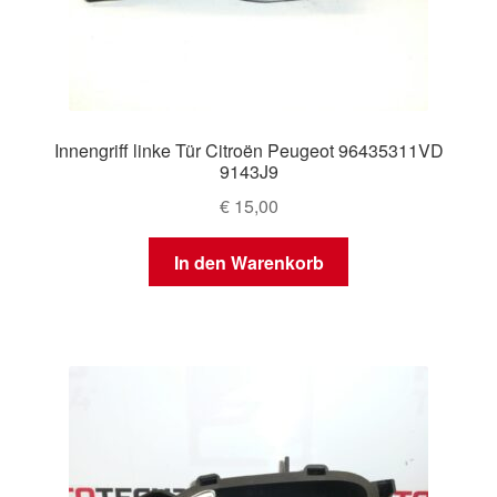
Innengriff linke Tür Citroën Peugeot 96435311VD
9143J9
€
15,00
In den Warenkorb