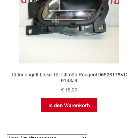
Türinnengriff Linke Tür Citroën Peugeot 96526178VD
9143J9
€
15,00
In den Warenkorb