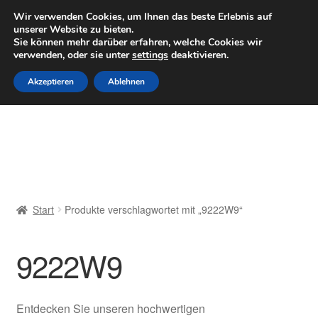
LIEFERUNG ab 6 EUR
Wir verwenden Cookies, um Ihnen das beste Erlebnis auf
unserer Website zu bieten.
Mo–Fr 9–16 Uhr · 0175 7465658
Sie können mehr darüber erfahren, welche Cookies wir
verwenden, oder sie unter
settings
deaktivieren.
Zur
Zum
Menü
Akzeptieren
Ablehnen
Navigation
Inhalt
springen
springen
Start
AGB
Beschwerden
Start
Produkte verschlagwortet mit „9222W9“
Beschwerdeordnung
9222W9
Datenschutz-Bestimmungen
Impressum
Entdecken Sie unseren hochwertigen