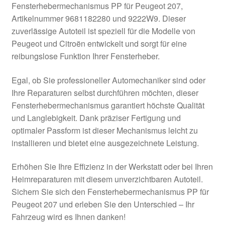
Fensterhebermechanismus PP für Peugeot 207,
Kasse
Artikelnummer 9681182280 und 9222W9. Dieser
zuverlässige Autoteil ist speziell für die Modelle von
Peugeot und Citroën entwickelt und sorgt für eine
Kontakt
reibungslose Funktion Ihrer Fensterheber.
Lieferung
Egal, ob Sie professioneller Automechaniker sind oder
Ihre Reparaturen selbst durchführen möchten, dieser
Mein Konto
Fensterhebermechanismus garantiert höchste Qualität
und Langlebigkeit. Dank präziser Fertigung und
Über uns
optimaler Passform ist dieser Mechanismus leicht zu
installieren und bietet eine ausgezeichnete Leistung.
Warenkorb
Erhöhen Sie Ihre Effizienz in der Werkstatt oder bei Ihren
Weltweiter Versand
Heimreparaturen mit diesem unverzichtbaren Autoteil.
Sichern Sie sich den Fensterhebermechanismus PP für
Zahlungen
Peugeot 207 und erleben Sie den Unterschied – Ihr
Fahrzeug wird es Ihnen danken!